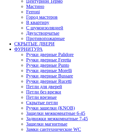
Центурион Термо
Мастино
Ferroni
Город мастеров
В квартиру
С шумоизоляцией
Двухстворчатые
Противопожарные
СКРЫТЫЕ ДВЕРИ
ФУРНИТУРА
Ручки дверные Palidore
Ручки дверные Feretta
Ручки дверные Punto
Ручки дверные Morelli
Ручки дверные Bussare
Ручки дверные Rucetti
Петли для дверей
Петли без врезки
Петли врезные
Скрытые петли
Ручки защелки (KNOB)
Защелки межкомнатные 6-45
Задвижки межкомнатные 7-45
Защелки магнитные
Замки сантехнические WC