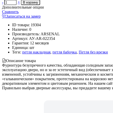
-
+
Дополнительные опции
Сравнить
Записаться на замер
ID товара
:
19304
Наличие
:
0
Производитель
:
ARSENAL
Артикул
:
АУ-AR-022354
Гарантия
:
12 месяцев
Единица
:
шт
Теги:
петля накладная
,
петля бабочка
,
Петля без врезки
Описание товара
Фурнитура безупречного качества, обладающая солидным запас
эксплуатацию двери, но и за ее эстетичный вид (обеспечивает 
изменений, устойчивы к загрязнениям, механическим и косме
«гальваническим» покрытием, протестирована на коррозию мет
декоративным элементом и цветовым решением. На нашем сайте
Правильно выбрав дверные аксессуары, вы придадите вашему и