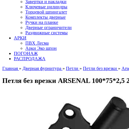
Завертки и накладки
Ключевые цилиндры
Торцевой шпингалет
Комплекты дверные
Ручки на планке
Дверные ограничители
Раздвижные системы
АРКИ
ПВХ Лесма
Арки Эко шпон
ПОГОНАЖ
РАСПРОДАЖА
Главная
»
Дверная фурнитура
»
Петли
»
Петли без врезки
»
Ars
Петля без врезки ARSENAL 100*75*2,