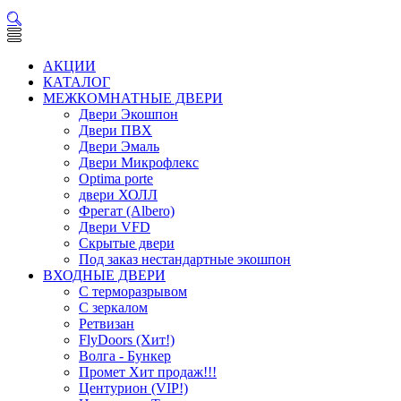
АКЦИИ
КАТАЛОГ
МЕЖКОМНАТНЫЕ ДВЕРИ
Двери Экошпон
Двери ПВХ
Двери Эмаль
Двери Микрофлекс
Optima porte
двери ХОЛЛ
Фрегат (Albero)
Двери VFD
Скрытые двери
Под заказ нестандартные экошпон
ВХОДНЫЕ ДВЕРИ
С терморазрывом
С зеркалом
Ретвизан
FlyDoors (Хит!)
Волга - Бункер
Промет Хит продаж!!!
Центурион (VIP!)