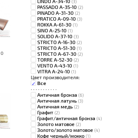
LINDO A-34-10
(3)
PASSADO A-35-10
(2)
PINADO A-31-30
(2)
PRATICO A-09-10
(3)
ROKKA A-61-30
(1)
SINO A-25-10
(1)
SOLIDO A-37-10
(3)
STRICTO A-16-30
(2)
STRICTO A-51-30
(1)
10
STRICTO A-67-30
(2)
TORRE A-52-30
(2)
VENTO A-43-10
(1)
VITRA A-24-10
(1)
Цвет производителя:
Все
·
·
·
·
·
·
·
·
·
·
·
Античная бронза
(6)
Античная латунь
(3)
Античная медь
(2)
Графит
(2)
Графит/античная бронза
(4)
Золото матовое
(2)
Золото/золото матовое
(4)
Кофе черный/мокко
(1)