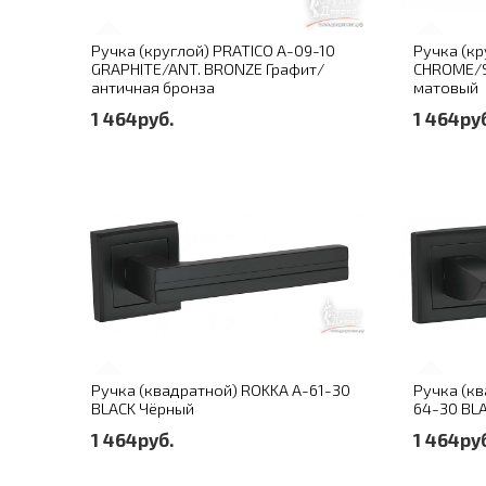
Ручка (круглой) PRATICO A-09-10
Ручка (кр
GRAPHITE/ANT. BRONZE Графит/
CHROME/
античная бронза
матовый
1 464руб.
1 464ру
Ручка (квадратной) ROKKA A-61-30
Ручка (к
BLACK Чёрный
64-30 BL
1 464руб.
1 464ру