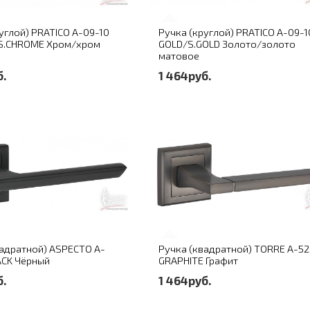
углой) PRATICO A-09-10
Ручка (круглой) PRATICO A-09-1
S.CHROME Хром/хром
GOLD/S.GOLD Золото/золото
матовое
б.
1 464руб.
вадратной) ASPECTO A-
Ручка (квадратной) TORRE A-5
ACK Чёрный
GRAPHITE Графит
б.
1 464руб.