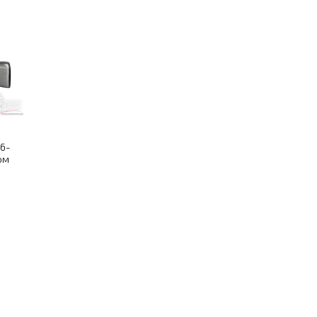
16-
ом