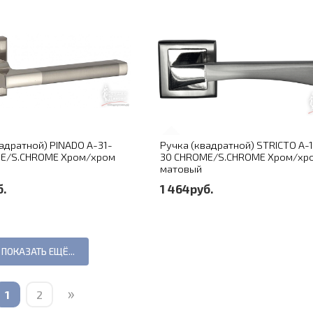
адратной) PINADO A-31-
Ручка (квадратной) STRICTO A-
E/S.CHROME Хром/хром
30 CHROME/S.CHROME Хром/хр
матовый
б.
1 464руб.
ПОКАЗАТЬ ЕЩЁ...
»
1
2