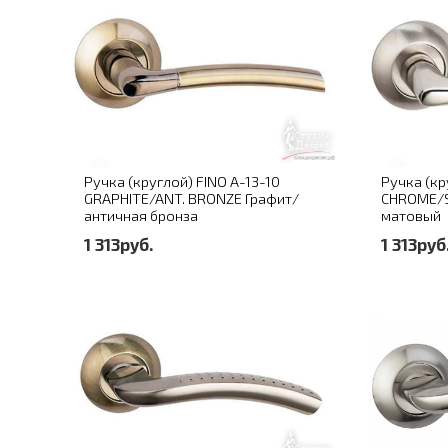
Ручка (круглой) FINO A-13-10
Ручка (кр
GRAPHITE/ANT. BRONZE Графит/
CHROME/
античная бронза
матовый
1 313руб.
1 313руб