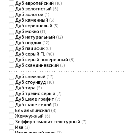
Дуб европейский
(16)
Дуб золотистый
(6)
Дуб золотой
(1)
Дуб каменный
(5)
Дуб коричневый
(5)
Дуб мокко
(11)
Дуб натуральный
(12)
Дуб нордик
(12)
Дуб пацифик
(6)
Дуб серый FL
(48)
Дуб серый поперечный
(8)
Дуб скандинавский
(5)
·
·
·
·
·
·
·
·
·
·
·
·
·
·
·
·
·
·
·
·
·
·
·
·
·
·
·
·
·
·
·
·
·
·
·
·
·
·
·
·
·
·
·
·
·
·
·
·
·
Дуб снежный
(17)
Дуб стоунвуд
(10)
Дуб тира
(5)
Дуб трэвис серый
(7)
Дуб шале графит
(7)
Дуб шале седой
(7)
Ель альпийская
(8)
Жемчужный
(6)
Зеффиро эмалит текстурный
(7)
Ива
(3)
Итальянский орех