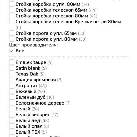
Стойка коробки с упл. 80мм
(14)
Стойка коробки телескоп 65мм
(44)
Стойка коробки телескоп 80мм
(45)
Стойка коробки телескоп Врезка: петли 80мм
(6)
Стойка порога с упл. 65мм
(30)
Стойка порога с упл. 80мм
(30)
Цвет производителя:
Все
·
·
·
·
·
·
·
·
·
·
·
·
·
·
·
·
·
·
·
·
·
·
·
·
·
·
·
·
·
·
·
·
·
·
·
·
·
·
·
·
·
·
·
·
·
·
·
·
·
Emalex taupe
(5)
Satin blank
(5)
Texas Oak
(5)
Акация кремовая
(6)
Антрацит
(49)
Бежевый
(52)
Беленый дуб
(10)
Белоснежное дерево
(7)
Белый
(24)
Белый кипарис
(12)
Белый лёд
(48)
Белый опал
(8)
Белый ПВХ
(5)