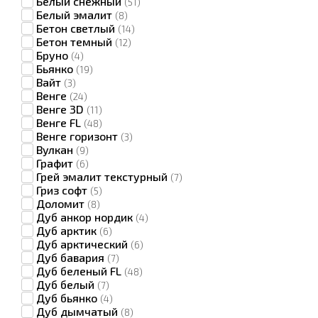
Белый снежный
(51)
Белый эмалит
(8)
Бетон светлый
(14)
Бетон темный
(12)
Бруно
(4)
Бьянко
(19)
Вайт
(3)
Венге
(24)
Венге 3D
(11)
Венге FL
(48)
Венге горизонт
(3)
Вулкан
(9)
Графит
(6)
Грей эмалит текстурный
(7)
Гриз софт
(5)
Доломит
(8)
Дуб анкор нордик
(4)
Дуб арктик
(6)
Дуб арктический
(6)
Дуб бавария
(7)
Дуб беленый FL
(48)
Дуб белый
(7)
Дуб бьянко
(4)
Дуб дымчатый
(8)