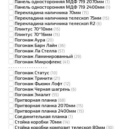
Панель односторонняя МДФ 719 2070мм
(1)
Панель односторонняя МДФ 719 2400мм
(1)
Перекладина наличника 70мм
(15)
Перекладина наличника телескоп 75мм
(15)
Перекладина наличника телескоп R2
(6)
Плинтус 70*10мм
(15)
Плинтус 70*16мм
(15)
Погонаж Аура
(20)
Погонаж Барн Лайн
(36)
Погонаж Ла Стелла
(57)
Погонаж Ламинированный
(29)
Погонаж Микрофлекс
(41)
·
·
·
·
·
·
·
·
·
·
·
·
·
·
·
·
·
Погонаж Статус
(10)
Погонаж Тринити
(21)
Погонаж Фьюжн Лофт
(12)
Погонаж Черная шагрень
(6)
Погонаж Эмалит
(55)
Притворная планка
(68)
Притворная планка 2070мм
(15)
Притворная планка 2400мм
(15)
Соединительная планка
(1)
Стойка коробки 70мм
(14)
Стойка коробки композит телескоп 80мм
(30)