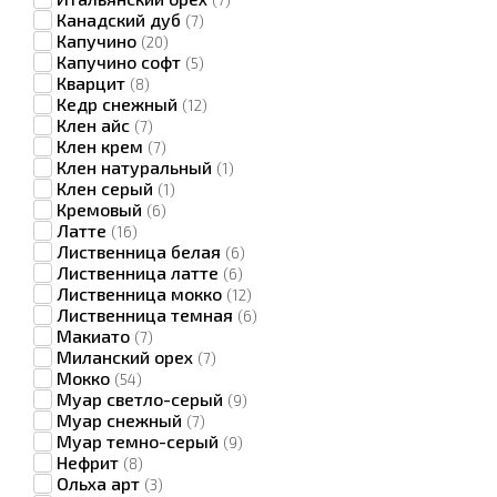
(7)
Канадский дуб
(7)
Капучино
(20)
Капучино софт
(5)
Кварцит
(8)
Кедр снежный
(12)
Клен айс
(7)
Клен крем
(7)
Клен натуральный
(1)
Клен серый
(1)
Кремовый
(6)
Латте
(16)
Лиственница белая
(6)
Лиственница латте
(6)
Лиственница мокко
(12)
Лиственница темная
(6)
Макиато
(7)
Миланский орех
(7)
Мокко
(54)
Муар светло-серый
(9)
Муар снежный
(7)
Муар темно-серый
(9)
Нефрит
(8)
Ольха арт
(3)