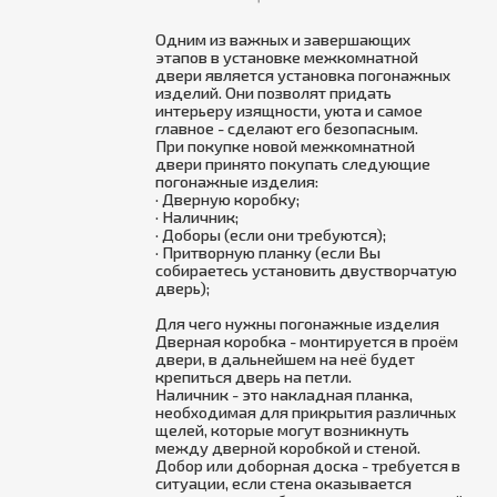
Одним из важных и завершающих
этапов в установке межкомнатной
двери является установка погонажных
изделий. Они позволят придать
интерьеру изящности, уюта и самое
главное - сделают его безопасным.
При покупке новой межкомнатной
двери принято покупать следующие
погонажные изделия:
· Дверную коробку;
· Наличник;
· Доборы (если они требуются);
· Притворную планку (если Вы
собираетесь установить двустворчатую
дверь);
Для чего нужны погонажные изделия
Дверная коробка - монтируется в проём
двери, в дальнейшем на неё будет
крепиться дверь на петли.
Наличник - это накладная планка,
необходимая для прикрытия различных
щелей, которые могут возникнуть
между дверной коробкой и стеной.
Добор или доборная доска - требуется в
ситуации, если стена оказывается