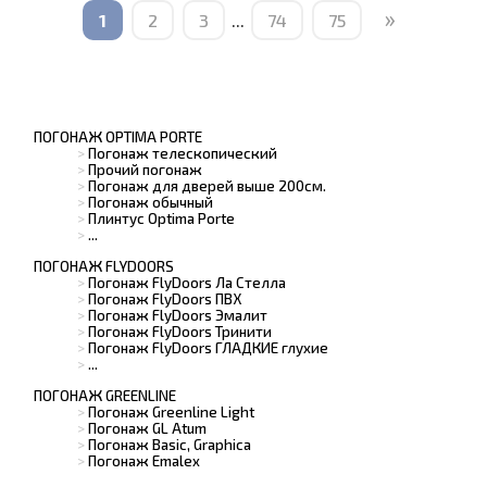
»
1
2
3
...
74
75
ПОГОНАЖ OPTIMA PORTE
Погонаж телескопический
Прочий погонаж
Погонаж для дверей выше 200см.
Погонаж обычный
Плинтус Optima Porte
...
ПОГОНАЖ FLYDOORS
Погонаж FlyDoors Ла Стелла
Погонаж FlyDoors ПВХ
Погонаж FlyDoors Эмалит
Погонаж FlyDoors Тринити
Погонаж FlyDoors ГЛАДКИЕ глухие
...
ПОГОНАЖ GREENLINE
Погонаж Greenline Light
Погонаж GL Atum
Погонаж Basic, Graphica
Погонаж Emalex