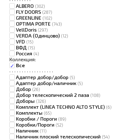
ALBERO
(302)
FLY DOORS
(287)
GREENLINE
(102)
OPTIMA PORTE
(743)
VellDoris
(297)
VERDA (Одинцово)
(12)
VFD
(15)
ВФД
(15)
Россия
(4)
Коллекция:
Все
·
·
·
·
·
·
·
·
·
·
·
·
·
·
·
·
·
·
Адаптер добор/добор
(5)
Адаптер добор/наличник
(5)
Добор
(26)
Добор телескопический 2 паза
(108)
Доборы
(326)
Комплект (LINEA TECHNO ALTO STYLE)
(6)
Комплекты
(65)
Коробки / Пороги
(89)
Коробки/Пороги
(52)
Наличник
(11)
Наличник плоский телескопический
(54)