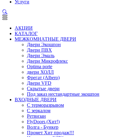
Услуги
АКЦИИ
КАТАЛОГ
МЕЖКОМНАТНЫЕ ДВЕРИ
Двери Экошпон
Двери ПВХ
Двери Эмаль
Двери Микрофлекс
Optima porte
двери ХОЛЛ
Фрегат (Albero)
Двери VFD
Скрытые двери
Под заказ нестандартные экошпон
ВХОДНЫЕ ДВЕРИ
С терморазрывом
С зеркалом
Ретвизан
FlyDoors (Хит!)
Волга - Бункер
Промет Хит продаж!!!