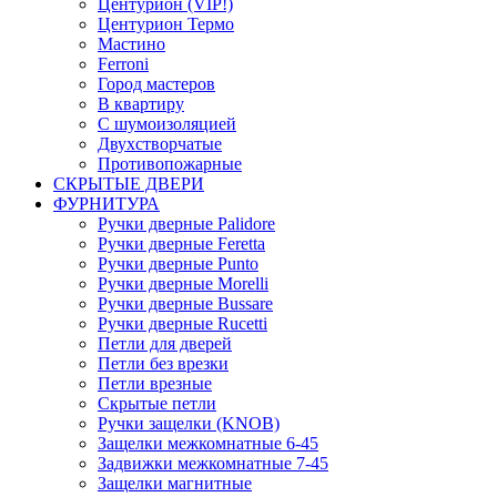
Центурион (VIP!)
Центурион Термо
Мастино
Ferroni
Город мастеров
В квартиру
С шумоизоляцией
Двухстворчатые
Противопожарные
СКРЫТЫЕ ДВЕРИ
ФУРНИТУРА
Ручки дверные Palidore
Ручки дверные Feretta
Ручки дверные Punto
Ручки дверные Morelli
Ручки дверные Bussare
Ручки дверные Rucetti
Петли для дверей
Петли без врезки
Петли врезные
Скрытые петли
Ручки защелки (KNOB)
Защелки межкомнатные 6-45
Задвижки межкомнатные 7-45
Защелки магнитные