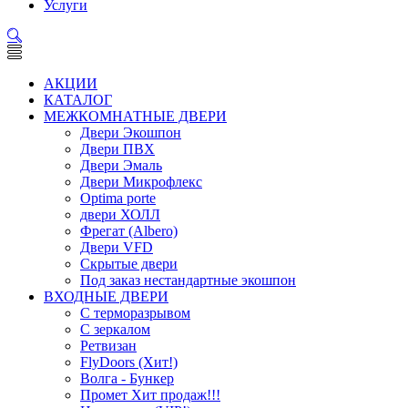
Услуги
АКЦИИ
КАТАЛОГ
МЕЖКОМНАТНЫЕ ДВЕРИ
Двери Экошпон
Двери ПВХ
Двери Эмаль
Двери Микрофлекс
Optima porte
двери ХОЛЛ
Фрегат (Albero)
Двери VFD
Скрытые двери
Под заказ нестандартные экошпон
ВХОДНЫЕ ДВЕРИ
С терморазрывом
С зеркалом
Ретвизан
FlyDoors (Хит!)
Волга - Бункер
Промет Хит продаж!!!