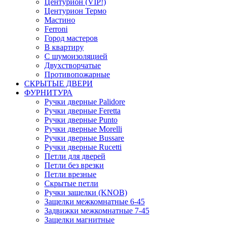
Центурион (VIP!)
Центурион Термо
Мастино
Ferroni
Город мастеров
В квартиру
С шумоизоляцией
Двухстворчатые
Противопожарные
СКРЫТЫЕ ДВЕРИ
ФУРНИТУРА
Ручки дверные Palidore
Ручки дверные Feretta
Ручки дверные Punto
Ручки дверные Morelli
Ручки дверные Bussare
Ручки дверные Rucetti
Петли для дверей
Петли без врезки
Петли врезные
Скрытые петли
Ручки защелки (KNOB)
Защелки межкомнатные 6-45
Задвижки межкомнатные 7-45
Защелки магнитные