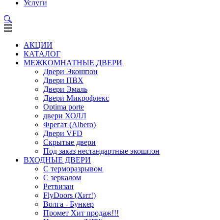
Услуги
АКЦИИ
КАТАЛОГ
МЕЖКОМНАТНЫЕ ДВЕРИ
Двери Экошпон
Двери ПВХ
Двери Эмаль
Двери Микрофлекс
Optima porte
двери ХОЛЛ
Фрегат (Albero)
Двери VFD
Скрытые двери
Под заказ нестандартные экошпон
ВХОДНЫЕ ДВЕРИ
С терморазрывом
С зеркалом
Ретвизан
FlyDoors (Хит!)
Волга - Бункер
Промет Хит продаж!!!