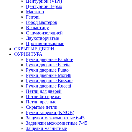
Центурион (VIP!)
Центурион Термо
Мастино
Ferroni
Город мастеров
В квартиру
С шумоизоляцией
Двухстворчатые
Противопожарные
СКРЫТЫЕ ДВЕРИ
ФУРНИТУРА
Ручки дверные Palidore
Ручки дверные Feretta
Ручки дверные Punto
Ручки дверные Morelli
Ручки дверные Bussare
Ручки дверные Rucetti
Петли для дверей
Петли без врезки
Петли врезные
Скрытые петли
Ручки защелки (KNOB)
Защелки межкомнатные 6-45
Задвижки межкомнатные 7-45
Защелки магнитные