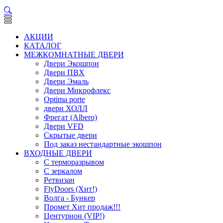
АКЦИИ
КАТАЛОГ
МЕЖКОМНАТНЫЕ ДВЕРИ
Двери Экошпон
Двери ПВХ
Двери Эмаль
Двери Микрофлекс
Optima porte
двери ХОЛЛ
Фрегат (Albero)
Двери VFD
Скрытые двери
Под заказ нестандартные экошпон
ВХОДНЫЕ ДВЕРИ
С терморазрывом
С зеркалом
Ретвизан
FlyDoors (Хит!)
Волга - Бункер
Промет Хит продаж!!!
Центурион (VIP!)