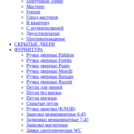
Центурион Термо
Мастино
Ferroni
Город мастеров
В квартиру
С шумоизоляцией
Двухстворчатые
Противопожарные
СКРЫТЫЕ ДВЕРИ
ФУРНИТУРА
Ручки дверные Palidore
Ручки дверные Feretta
Ручки дверные Punto
Ручки дверные Morelli
Ручки дверные Bussare
Ручки дверные Rucetti
Петли для дверей
Петли без врезки
Петли врезные
Скрытые петли
Ручки защелки (KNOB)
Защелки межкомнатные 6-45
Задвижки межкомнатные 7-45
Защелки магнитные
Замки сантехнические WC