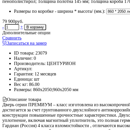
пенополистирол; Толщина полотна 145 мм; Толщина короба 17
Размеры по коробке - ширина * высота/ (мм.):
79 900руб.
-
+
Дополнительные опции
Сравнить
Записаться на замер
ID товара
:
23079
Наличие
:
0
Производитель
:
ЦЕНТУРИОН
Артикул
:
Гарантия
:
12 месяцев
Единица
:
шт
Вес кг
:
86.00
Размеры:
860х2050;960х2050 мм
Описание товара
Дверь серии ПРЕМИУМ – класс изготовлена из высокопрочной 
достигается за счет грунтованного двухслойного антикоррозий
конструкции повышенные прочностные характеристики. Двухс
уплотнение, включая магнитный уплотнитель, это полная герме
Гардиан (Россия) 4 класса взломостойкости , отличаются высо