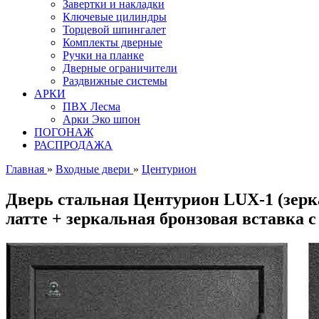
Завертки и накладки
Ключевые цилиндры
Торцевой шпингалет
Комплекты дверные
Ручки на планке
Дверные ограничители
Раздвижные системы
АРКИ
ПВХ Лесма
Арки Эко шпон
ПОГОНАЖ
РАСПРОДАЖА
Главная
»
Входные двери
»
Центурион
Дверь стальная Центурион LUX-1 (зер
латте + зеркальная бронзовая вставка 