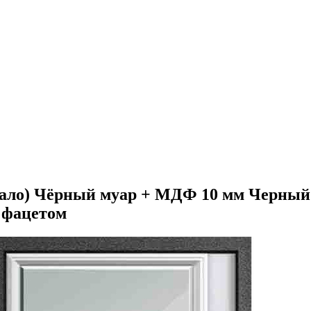
кало) Чёрный муар + МДФ 10 мм Черны
с фацетом