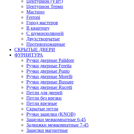
Центурион (VIP!)
Центурион Термо
Мастино
Ferroni
Город мастеров
В квартиру
С шумоизоляцией
Двухстворчатые
Противопожарные
СКРЫТЫЕ ДВЕРИ
ФУРНИТУРА
Ручки дверные Palidore
Ручки дверные Feretta
Ручки дверные Punto
Ручки дверные Morelli
Ручки дверные Bussare
Ручки дверные Rucetti
Петли для дверей
Петли без врезки
Петли врезные
Скрытые петли
Ручки защелки (KNOB)
Защелки межкомнатные 6-45
Задвижки межкомнатные 7-45
Защелки магнитные