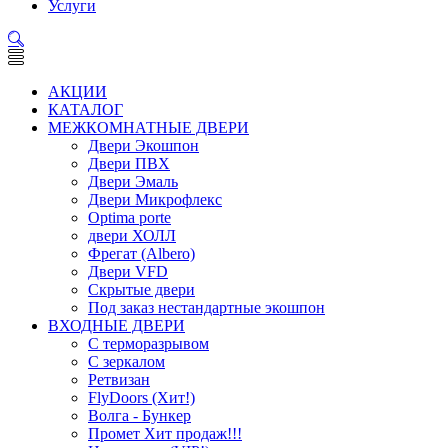
Услуги
АКЦИИ
КАТАЛОГ
МЕЖКОМНАТНЫЕ ДВЕРИ
Двери Экошпон
Двери ПВХ
Двери Эмаль
Двери Микрофлекс
Optima porte
двери ХОЛЛ
Фрегат (Albero)
Двери VFD
Скрытые двери
Под заказ нестандартные экошпон
ВХОДНЫЕ ДВЕРИ
С терморазрывом
С зеркалом
Ретвизан
FlyDoors (Хит!)
Волга - Бункер
Промет Хит продаж!!!