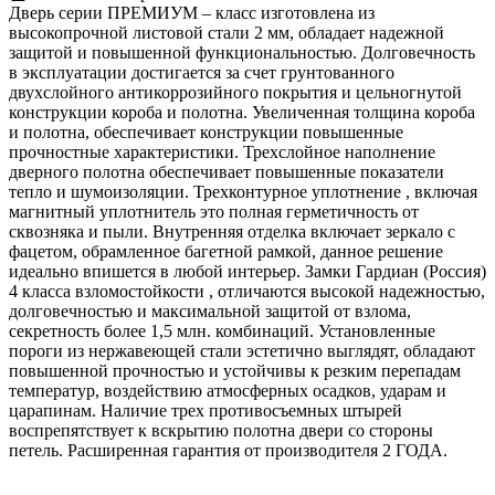
Дверь серии ПРЕМИУМ – класс изготовлена из
высокопрочной листовой стали 2 мм, обладает надежной
защитой и повышенной функциональностью. Долговечность
в эксплуатации достигается за счет грунтованного
двухслойного антикоррозийного покрытия и цельногнутой
конструкции короба и полотна. Увеличенная толщина короба
и полотна, обеспечивает конструкции повышенные
прочностные характеристики. Трехслойное наполнение
дверного полотна обеспечивает повышенные показатели
тепло и шумоизоляции. Трехконтурное уплотнение , включая
магнитный уплотнитель это полная герметичность от
сквозняка и пыли. Внутренняя отделка включает зеркало с
фацетом, обрамленное багетной рамкой, данное решение
идеально впишется в любой интерьер. Замки Гардиан (Россия)
4 класса взломостойкости , отличаются высокой надежностью,
долговечностью и максимальной защитой от взлома,
секретность более 1,5 млн. комбинаций. Установленные
пороги из нержавеющей стали эстетично выглядят, обладают
повышенной прочностью и устойчивы к резким перепадам
температур, воздействию атмосферных осадков, ударам и
царапинам. Наличие трех противосъемных штырей
воспрепятствует к вскрытию полотна двери со стороны
петель. Расширенная гарантия от производителя 2 ГОДА.