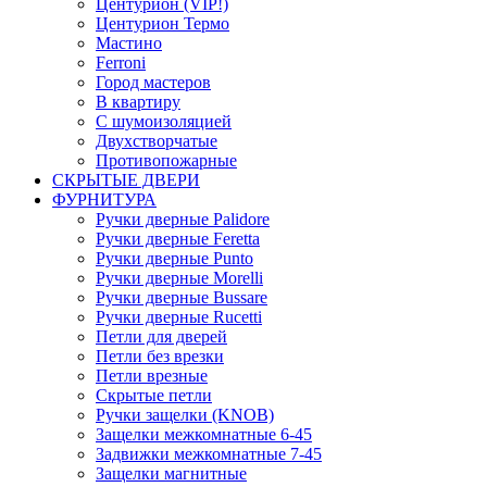
Центурион (VIP!)
Центурион Термо
Мастино
Ferroni
Город мастеров
В квартиру
С шумоизоляцией
Двухстворчатые
Противопожарные
СКРЫТЫЕ ДВЕРИ
ФУРНИТУРА
Ручки дверные Palidore
Ручки дверные Feretta
Ручки дверные Punto
Ручки дверные Morelli
Ручки дверные Bussare
Ручки дверные Rucetti
Петли для дверей
Петли без врезки
Петли врезные
Скрытые петли
Ручки защелки (KNOB)
Защелки межкомнатные 6-45
Задвижки межкомнатные 7-45
Защелки магнитные