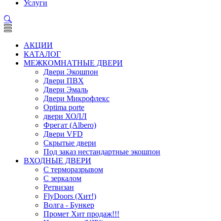
Услуги
АКЦИИ
КАТАЛОГ
МЕЖКОМНАТНЫЕ ДВЕРИ
Двери Экошпон
Двери ПВХ
Двери Эмаль
Двери Микрофлекс
Optima porte
двери ХОЛЛ
Фрегат (Albero)
Двери VFD
Скрытые двери
Под заказ нестандартные экошпон
ВХОДНЫЕ ДВЕРИ
С терморазрывом
С зеркалом
Ретвизан
FlyDoors (Хит!)
Волга - Бункер
Промет Хит продаж!!!