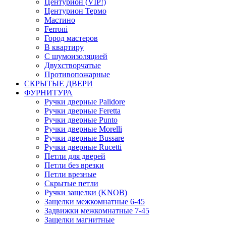
Центурион (VIP!)
Центурион Термо
Мастино
Ferroni
Город мастеров
В квартиру
С шумоизоляцией
Двухстворчатые
Противопожарные
СКРЫТЫЕ ДВЕРИ
ФУРНИТУРА
Ручки дверные Palidore
Ручки дверные Feretta
Ручки дверные Punto
Ручки дверные Morelli
Ручки дверные Bussare
Ручки дверные Rucetti
Петли для дверей
Петли без врезки
Петли врезные
Скрытые петли
Ручки защелки (KNOB)
Защелки межкомнатные 6-45
Задвижки межкомнатные 7-45
Защелки магнитные