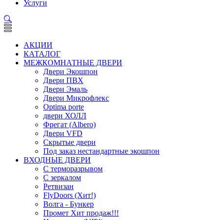
Услуги
АКЦИИ
КАТАЛОГ
МЕЖКОМНАТНЫЕ ДВЕРИ
Двери Экошпон
Двери ПВХ
Двери Эмаль
Двери Микрофлекс
Optima porte
двери ХОЛЛ
Фрегат (Albero)
Двери VFD
Скрытые двери
Под заказ нестандартные экошпон
ВХОДНЫЕ ДВЕРИ
С терморазрывом
С зеркалом
Ретвизан
FlyDoors (Хит!)
Волга - Бункер
Промет Хит продаж!!!