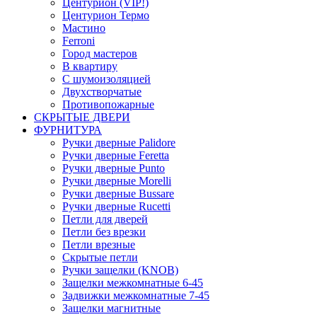
Центурион (VIP!)
Центурион Термо
Мастино
Ferroni
Город мастеров
В квартиру
С шумоизоляцией
Двухстворчатые
Противопожарные
СКРЫТЫЕ ДВЕРИ
ФУРНИТУРА
Ручки дверные Palidore
Ручки дверные Feretta
Ручки дверные Punto
Ручки дверные Morelli
Ручки дверные Bussare
Ручки дверные Rucetti
Петли для дверей
Петли без врезки
Петли врезные
Скрытые петли
Ручки защелки (KNOB)
Защелки межкомнатные 6-45
Задвижки межкомнатные 7-45
Защелки магнитные