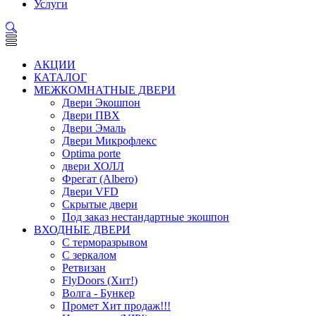
Услуги
АКЦИИ
КАТАЛОГ
МЕЖКОМНАТНЫЕ ДВЕРИ
Двери Экошпон
Двери ПВХ
Двери Эмаль
Двери Микрофлекс
Optima porte
двери ХОЛЛ
Фрегат (Albero)
Двери VFD
Скрытые двери
Под заказ нестандартные экошпон
ВХОДНЫЕ ДВЕРИ
С терморазрывом
С зеркалом
Ретвизан
FlyDoors (Хит!)
Волга - Бункер
Промет Хит продаж!!!