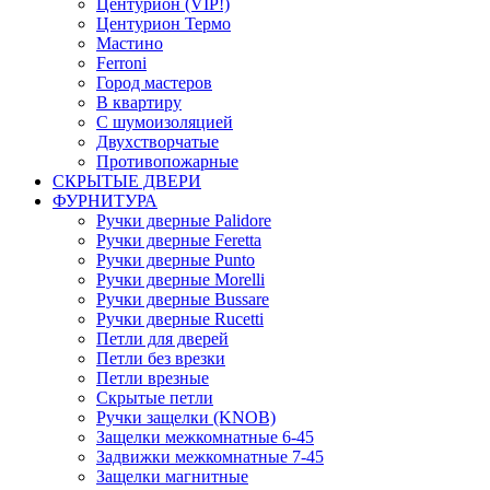
Центурион (VIP!)
Центурион Термо
Мастино
Ferroni
Город мастеров
В квартиру
С шумоизоляцией
Двухстворчатые
Противопожарные
СКРЫТЫЕ ДВЕРИ
ФУРНИТУРА
Ручки дверные Palidore
Ручки дверные Feretta
Ручки дверные Punto
Ручки дверные Morelli
Ручки дверные Bussare
Ручки дверные Rucetti
Петли для дверей
Петли без врезки
Петли врезные
Скрытые петли
Ручки защелки (KNOB)
Защелки межкомнатные 6-45
Задвижки межкомнатные 7-45
Защелки магнитные