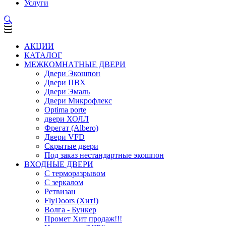
Услуги
АКЦИИ
КАТАЛОГ
МЕЖКОМНАТНЫЕ ДВЕРИ
Двери Экошпон
Двери ПВХ
Двери Эмаль
Двери Микрофлекс
Optima porte
двери ХОЛЛ
Фрегат (Albero)
Двери VFD
Скрытые двери
Под заказ нестандартные экошпон
ВХОДНЫЕ ДВЕРИ
С терморазрывом
С зеркалом
Ретвизан
FlyDoors (Хит!)
Волга - Бункер
Промет Хит продаж!!!