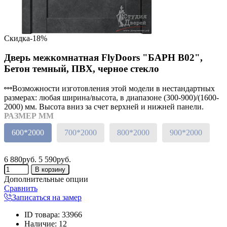
Скидка
-18%
Дверь межкомнатная FlyDoors "БАРН В02",
Бетон темный, ПВХ, черное стекло
Возможности изготовления этой модели в нестандартных
размерах: любая ширина/высота, в диапазоне (300-900)/(1600-
2000) мм. Высота вниз за счет верхней и нижней панели.
РАЗМЕР ММ
600*2000
700*2000
800*2000
900*2000
6 880руб.
5 590руб.
Дополнительные опции
Сравнить
Записаться на замер
ID товара
:
33966
Наличие
:
12