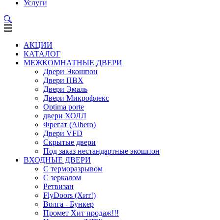
Услуги
АКЦИИ
КАТАЛОГ
МЕЖКОМНАТНЫЕ ДВЕРИ
Двери Экошпон
Двери ПВХ
Двери Эмаль
Двери Микрофлекс
Optima porte
двери ХОЛЛ
Фрегат (Albero)
Двери VFD
Скрытые двери
Под заказ нестандартные экошпон
ВХОДНЫЕ ДВЕРИ
С терморазрывом
С зеркалом
Ретвизан
FlyDoors (Хит!)
Волга - Бункер
Промет Хит продаж!!!