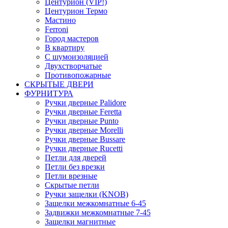
Центурион (VIP!)
Центурион Термо
Мастино
Ferroni
Город мастеров
В квартиру
С шумоизоляцией
Двухстворчатые
Противопожарные
СКРЫТЫЕ ДВЕРИ
ФУРНИТУРА
Ручки дверные Palidore
Ручки дверные Feretta
Ручки дверные Punto
Ручки дверные Morelli
Ручки дверные Bussare
Ручки дверные Rucetti
Петли для дверей
Петли без врезки
Петли врезные
Скрытые петли
Ручки защелки (KNOB)
Защелки межкомнатные 6-45
Задвижки межкомнатные 7-45
Защелки магнитные