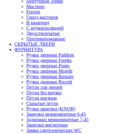
Центурион Термо
Мастино
Ferroni
Город мастеров
В квартиру
С шумоизоляцией
Двухстворчатые
Противопожарные
СКРЫТЫЕ ДВЕРИ
ФУРНИТУРА
Ручки дверные Palidore
Ручки дверные Feretta
Ручки дверные Punto
Ручки дверные Morelli
Ручки дверные Bussare
Ручки дверные Rucetti
Петли для дверей
Петли без врезки
Петли врезные
Скрытые петли
Ручки защелки (KNOB)
Защелки межкомнатные 6-45
Задвижки межкомнатные 7-45
Защелки магнитные
Замки сантехнические WC