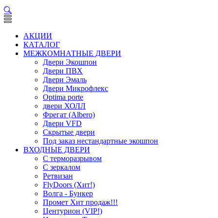
АКЦИИ
КАТАЛОГ
МЕЖКОМНАТНЫЕ ДВЕРИ
Двери Экошпон
Двери ПВХ
Двери Эмаль
Двери Микрофлекс
Optima porte
двери ХОЛЛ
Фрегат (Albero)
Двери VFD
Скрытые двери
Под заказ нестандартные экошпон
ВХОДНЫЕ ДВЕРИ
С терморазрывом
С зеркалом
Ретвизан
FlyDoors (Хит!)
Волга - Бункер
Промет Хит продаж!!!
Центурион (VIP!)