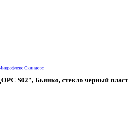
Микрофлекс Скиндорс
РС S02", Бьянко, стекло черный плас