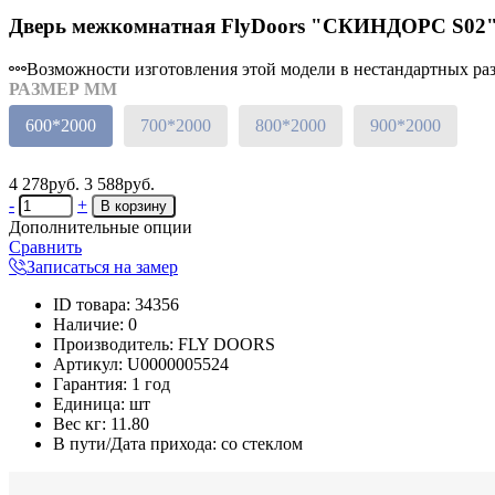
Дверь межкомнатная FlyDoors "СКИНДОРС S02",
Возможности изготовления этой модели в нестандартных разм
РАЗМЕР ММ
600*2000
700*2000
800*2000
900*2000
4 278руб.
3 588руб.
-
+
Дополнительные опции
Сравнить
Записаться на замер
ID товара
:
34356
Наличие
:
0
Производитель
:
FLY DOORS
Артикул
:
U0000005524
Гарантия
:
1 год
Единица
:
шт
Вес кг
:
11.80
В пути/Дата прихода:
со стеклом