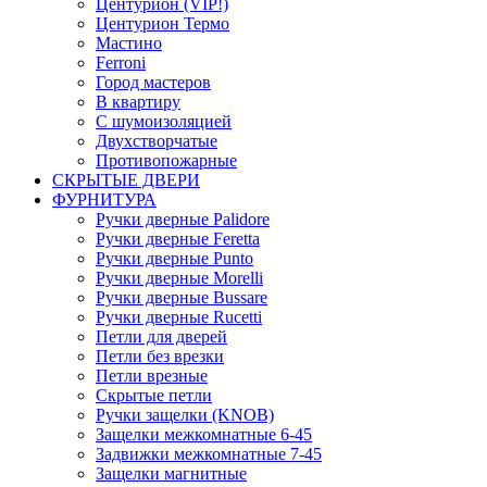
Центурион (VIP!)
Центурион Термо
Мастино
Ferroni
Город мастеров
В квартиру
С шумоизоляцией
Двухстворчатые
Противопожарные
СКРЫТЫЕ ДВЕРИ
ФУРНИТУРА
Ручки дверные Palidore
Ручки дверные Feretta
Ручки дверные Punto
Ручки дверные Morelli
Ручки дверные Bussare
Ручки дверные Rucetti
Петли для дверей
Петли без врезки
Петли врезные
Скрытые петли
Ручки защелки (KNOB)
Защелки межкомнатные 6-45
Задвижки межкомнатные 7-45
Защелки магнитные