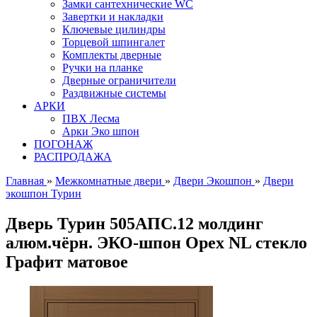
Замки сантехнические WC
Завертки и накладки
Ключевые цилиндры
Торцевой шпингалет
Комплекты дверные
Ручки на планке
Дверные ограничители
Раздвижные системы
АРКИ
ПВХ Лесма
Арки Эко шпон
ПОГОНАЖ
РАСПРОДАЖА
Главная
»
Межкомнатные двери
»
Двери Экошпон
»
Двери
экошпон Турин
Дверь Турин 505AПC.12 молдинг
алюм.чёрн. ЭКО-шпон Орех NL стекло
Графит матовое