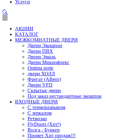
Услуги
АКЦИИ
КАТАЛОГ
МЕЖКОМНАТНЫЕ ДВЕРИ
Двери Экошпон
Двери ПВХ
Двери Эмаль
Двери Микрофлекс
Optima porte
двери ХОЛЛ
Фрегат (Albero)
Двери VFD
Скрытые двери
Под заказ нестандартные экошпон
ВХОДНЫЕ ДВЕРИ
С терморазрывом
С зеркалом
Ретвизан
FlyDoors (Хит!)
Волга - Бункер
Промет Хит продаж!!!