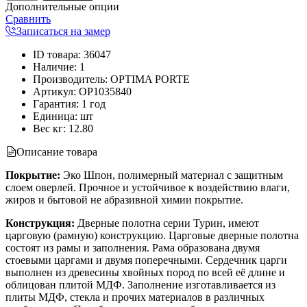
Дополнительные опции
Сравнить
Записаться на замер
ID товара
:
36047
Наличие
:
1
Производитель
:
OPTIMA PORTE
Артикул
:
OP1035840
Гарантия
:
1 год
Единица
:
шт
Вес кг
:
12.80
Описание товара
Покрытие:
Эко Шпон, полимерный материал с защитным
слоем оверлей. Прочное и устойчивое к воздействию влаги,
жиров и бытовой не абразивной химии покрытие.
Конструкция:
Дверные полотна серии Турин, имеют
царговую (рамную) конструкцию. Царговые дверные полотна
состоят из рамы и заполнения. Рама образована двумя
стоевыми царгами и двумя поперечными. Сердечник царги
выполнен из древесины хвойных пород по всей её длине и
облицован плитой МДФ. Заполнение изготавливается из
плиты МДФ, стекла и прочих материалов в различных