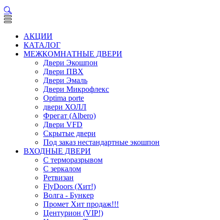
АКЦИИ
КАТАЛОГ
МЕЖКОМНАТНЫЕ ДВЕРИ
Двери Экошпон
Двери ПВХ
Двери Эмаль
Двери Микрофлекс
Optima porte
двери ХОЛЛ
Фрегат (Albero)
Двери VFD
Скрытые двери
Под заказ нестандартные экошпон
ВХОДНЫЕ ДВЕРИ
С терморазрывом
С зеркалом
Ретвизан
FlyDoors (Хит!)
Волга - Бункер
Промет Хит продаж!!!
Центурион (VIP!)