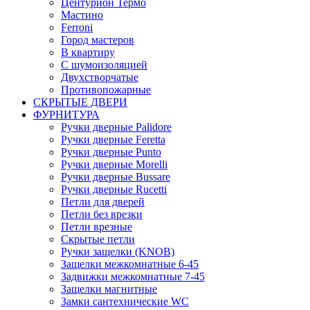
Центурион Термо
Мастино
Ferroni
Город мастеров
В квартиру
С шумоизоляцией
Двухстворчатые
Противопожарные
СКРЫТЫЕ ДВЕРИ
ФУРНИТУРА
Ручки дверные Palidore
Ручки дверные Feretta
Ручки дверные Punto
Ручки дверные Morelli
Ручки дверные Bussare
Ручки дверные Rucetti
Петли для дверей
Петли без врезки
Петли врезные
Скрытые петли
Ручки защелки (KNOB)
Защелки межкомнатные 6-45
Задвижки межкомнатные 7-45
Защелки магнитные
Замки сантехнические WC