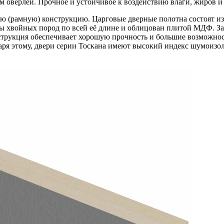
оверлей. Прочное и устойчивое к воздействию влаги, жиров и
ю (рамную) конструкцию. Царговые дверные полотна состоят из
ы хвойных пород по всей её длине и облицован плитой МДФ. З
струкция обеспечивает хорошую прочность и большие возможнос
аря этому, двери серии Тоскана имеют высокий индекс шумоизол