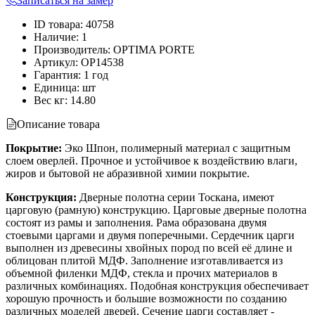
Записаться на замер
ID товара
:
40758
Наличие
:
1
Производитель
:
OPTIMA PORTE
Артикул
:
OP14538
Гарантия
:
1 год
Единица
:
шт
Вес кг
:
14.80
Описание товара
Покрытие:
Эко Шпон, полимерный материал с защитным
слоем оверлей. Прочное и устойчивое к воздействию влаги,
жиров и бытовой не абразивной химии покрытие.
Конструкция:
Дверные полотна серии Тоскана, имеют
царговую (рамную) конструкцию. Царговые дверные полотна
состоят из рамы и заполнения. Рама образована двумя
стоевыми царгами и двумя поперечными. Сердечник царги
выполнен из древесины хвойных пород по всей её длине и
облицован плитой МДФ. Заполнение изготавливается из
объемной филенки МДФ, стекла и прочих материалов в
различных комбинациях. Подобная конструкция обеспечивает
хорошую прочность и большие возможности по созданию
различных моделей дверей. Сечение царги составляет -