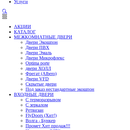
Услуги
АКЦИИ
КАТАЛОГ
МЕЖКОМНАТНЫЕ ДВЕРИ
Двери Экошпон
Двери ПВХ
Двери Эмаль
Двери Микрофлекс
Optima porte
двери ХОЛЛ
Фрегат (Albero)
Двери VFD
Скрытые двери
Под заказ нестандартные экошпон
ВХОДНЫЕ ДВЕРИ
С терморазрывом
С зеркалом
Ретвизан
FlyDoors (Хит!)
Волга - Бункер
Промет Хит продаж!!!