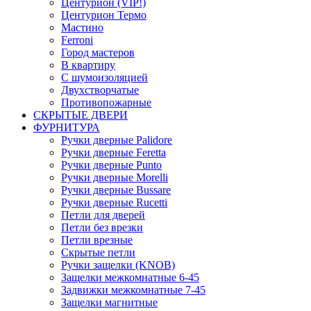
Центурион (VIP!)
Центурион Термо
Мастино
Ferroni
Город мастеров
В квартиру
С шумоизоляцией
Двухстворчатые
Противопожарные
СКРЫТЫЕ ДВЕРИ
ФУРНИТУРА
Ручки дверные Palidore
Ручки дверные Feretta
Ручки дверные Punto
Ручки дверные Morelli
Ручки дверные Bussare
Ручки дверные Rucetti
Петли для дверей
Петли без врезки
Петли врезные
Скрытые петли
Ручки защелки (KNOB)
Защелки межкомнатные 6-45
Задвижки межкомнатные 7-45
Защелки магнитные