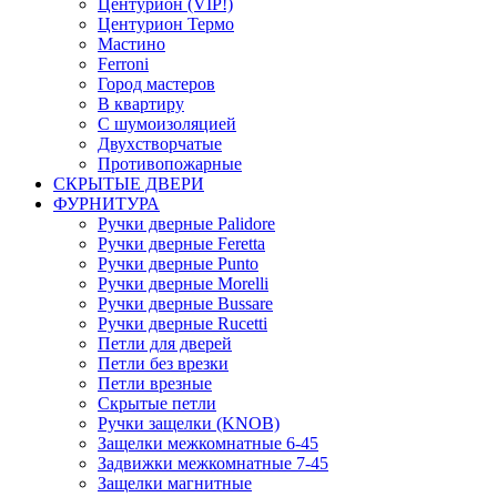
Центурион (VIP!)
Центурион Термо
Мастино
Ferroni
Город мастеров
В квартиру
С шумоизоляцией
Двухстворчатые
Противопожарные
СКРЫТЫЕ ДВЕРИ
ФУРНИТУРА
Ручки дверные Palidore
Ручки дверные Feretta
Ручки дверные Punto
Ручки дверные Morelli
Ручки дверные Bussare
Ручки дверные Rucetti
Петли для дверей
Петли без врезки
Петли врезные
Скрытые петли
Ручки защелки (KNOB)
Защелки межкомнатные 6-45
Задвижки межкомнатные 7-45
Защелки магнитные