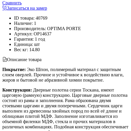
Сравнить
Записаться на замер
ID товара
:
40769
Наличие
:
1
Производитель
:
OPTIMA PORTE
Артикул
:
OP14637
Гарантия
:
1 год
Единица
:
шт
Вес кг
:
14.80
Описание товара
Покрытие:
Эко Шпон, полимерный материал с защитным
слоем оверлей. Прочное и устойчивое к воздействию влаги,
жиров и бытовой не абразивной химии покрытие.
Конструкция:
Дверные полотна серии Тоскана, имеют
царговую (рамную) конструкцию. Царговые дверные полотна
состоят из рамы и заполнения. Рама образована двумя
стоевыми царгами и двумя поперечными. Сердечник царги
выполнен из древесины хвойных пород по всей её длине и
облицован плитой МДФ. Заполнение изготавливается из
объемной филенки МДФ, стекла и прочих материалов в
различных комбинациях. Подобная конструкция обеспечивает