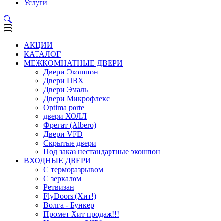
Услуги
АКЦИИ
КАТАЛОГ
МЕЖКОМНАТНЫЕ ДВЕРИ
Двери Экошпон
Двери ПВХ
Двери Эмаль
Двери Микрофлекс
Optima porte
двери ХОЛЛ
Фрегат (Albero)
Двери VFD
Скрытые двери
Под заказ нестандартные экошпон
ВХОДНЫЕ ДВЕРИ
С терморазрывом
С зеркалом
Ретвизан
FlyDoors (Хит!)
Волга - Бункер
Промет Хит продаж!!!