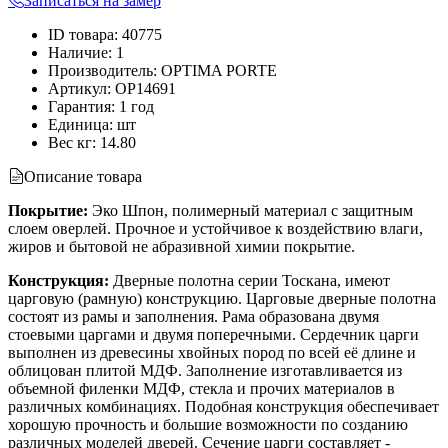
Записаться на замер
ID товара
:
40775
Наличие
:
1
Производитель
:
OPTIMA PORTE
Артикул
:
OP14691
Гарантия
:
1 год
Единица
:
шт
Вес кг
:
14.80
Описание товара
Покрытие:
Эко Шпон, полимерный материал с защитным
слоем оверлей. Прочное и устойчивое к воздействию влаги,
жиров и бытовой не абразивной химии покрытие.
Конструкция:
Дверные полотна серии Тоскана, имеют
царговую (рамную) конструкцию. Царговые дверные полотна
состоят из рамы и заполнения. Рама образована двумя
стоевыми царгами и двумя поперечными. Сердечник царги
выполнен из древесины хвойных пород по всей её длине и
облицован плитой МДФ. Заполнение изготавливается из
объемной филенки МДФ, стекла и прочих материалов в
различных комбинациях. Подобная конструкция обеспечивает
хорошую прочность и большие возможности по созданию
различных моделей дверей. Сечение царги составляет -