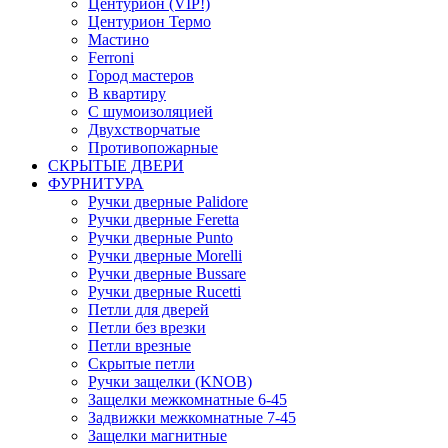
Центурион (VIP!)
Центурион Термо
Мастино
Ferroni
Город мастеров
В квартиру
С шумоизоляцией
Двухстворчатые
Противопожарные
СКРЫТЫЕ ДВЕРИ
ФУРНИТУРА
Ручки дверные Palidore
Ручки дверные Feretta
Ручки дверные Punto
Ручки дверные Morelli
Ручки дверные Bussare
Ручки дверные Rucetti
Петли для дверей
Петли без врезки
Петли врезные
Скрытые петли
Ручки защелки (KNOB)
Защелки межкомнатные 6-45
Задвижки межкомнатные 7-45
Защелки магнитные