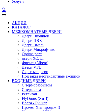
Услуги
АКЦИИ
КАТАЛОГ
МЕЖКОМНАТНЫЕ ДВЕРИ
Двери Экошпон
Двери ПВХ
Двери Эмаль
Двери Микрофлекс
Optima porte
двери ХОЛЛ
Фрегат (Albero)
Двери VFD
Скрытые двери
Под заказ нестандартные экошпон
ВХОДНЫЕ ДВЕРИ
С терморазрывом
С зеркалом
Ретвизан
FlyDoors (Хит!)
Волга - Бункер
Промет Хит продаж!!!