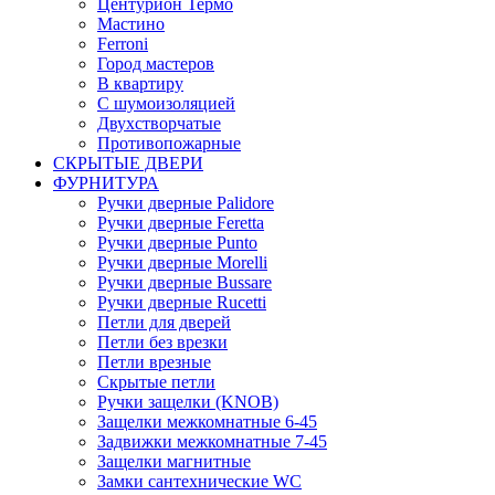
Центурион Термо
Мастино
Ferroni
Город мастеров
В квартиру
С шумоизоляцией
Двухстворчатые
Противопожарные
СКРЫТЫЕ ДВЕРИ
ФУРНИТУРА
Ручки дверные Palidore
Ручки дверные Feretta
Ручки дверные Punto
Ручки дверные Morelli
Ручки дверные Bussare
Ручки дверные Rucetti
Петли для дверей
Петли без врезки
Петли врезные
Скрытые петли
Ручки защелки (KNOB)
Защелки межкомнатные 6-45
Задвижки межкомнатные 7-45
Защелки магнитные
Замки сантехнические WC