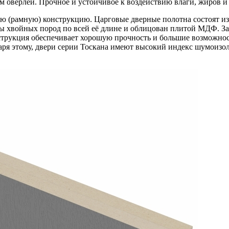
оверлей. Прочное и устойчивое к воздействию влаги, жиров и
ю (рамную) конструкцию. Царговые дверные полотна состоят из
ы хвойных пород по всей её длине и облицован плитой МДФ. З
струкция обеспечивает хорошую прочность и большие возможнос
аря этому, двери серии Тоскана имеют высокий индекс шумоизол