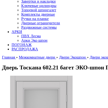
Завертки и накладки
Ключевые цилиндры
Торцевой шпингалет
Комплекты дверные
Ручки на планке
Дверные ограничители
Раздвижные системы
АРКИ
ПВХ Лесма
Арки Эко шпон
ПОГОНАЖ
РАСПРОДАЖА
Главная
»
Межкомнатные двери
»
Двери Экошпон
»
Двери эко
Дверь Тоскана 602.21 багет ЭКО-шпон 