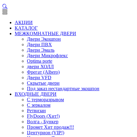
АКЦИИ
КАТАЛОГ
МЕЖКОМНАТНЫЕ ДВЕРИ
Двери Экошпон
Двери ПВХ
Двери Эмаль
Двери Микрофлекс
Optima porte
двери ХОЛЛ
Фрегат (Albero)
Двери VFD
Скрытые двери
Под заказ нестандартные экошпон
ВХОДНЫЕ ДВЕРИ
С терморазрывом
С зеркалом
Ретвизан
FlyDoors (Хит!)
Волга - Бункер
Промет Хит продаж!!!
Центурион (VIP!)