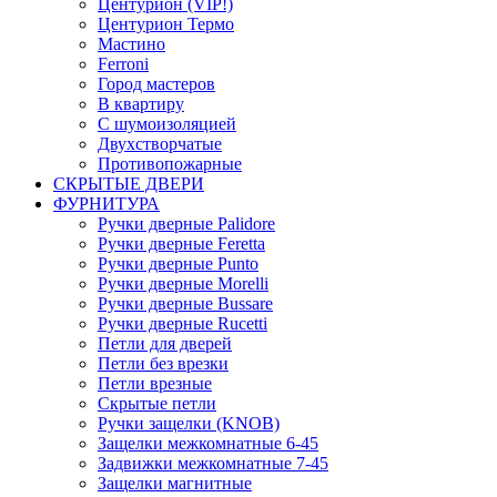
Центурион (VIP!)
Центурион Термо
Мастино
Ferroni
Город мастеров
В квартиру
С шумоизоляцией
Двухстворчатые
Противопожарные
СКРЫТЫЕ ДВЕРИ
ФУРНИТУРА
Ручки дверные Palidore
Ручки дверные Feretta
Ручки дверные Punto
Ручки дверные Morelli
Ручки дверные Bussare
Ручки дверные Rucetti
Петли для дверей
Петли без врезки
Петли врезные
Скрытые петли
Ручки защелки (KNOB)
Защелки межкомнатные 6-45
Задвижки межкомнатные 7-45
Защелки магнитные