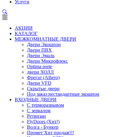
Услуги
АКЦИИ
КАТАЛОГ
МЕЖКОМНАТНЫЕ ДВЕРИ
Двери Экошпон
Двери ПВХ
Двери Эмаль
Двери Микрофлекс
Optima porte
двери ХОЛЛ
Фрегат (Albero)
Двери VFD
Скрытые двери
Под заказ нестандартные экошпон
ВХОДНЫЕ ДВЕРИ
С терморазрывом
С зеркалом
Ретвизан
FlyDoors (Хит!)
Волга - Бункер
Промет Хит продаж!!!