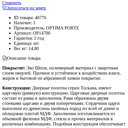
Сравнить
Записаться на замер
ID товара
:
40776
Наличие
:
1
Производитель
:
OPTIMA PORTE
Артикул
:
OP14700
Гарантия
:
1 год
Единица
:
шт
Вес кг
:
14.80
Описание товара
Покрытие:
Эко Шпон, полимерный материал с защитным
слоем оверлей. Прочное и устойчивое к воздействию влаги,
жиров и бытовой не абразивной химии покрытие.
Конструкция:
Дверные полотна серии Тоскана, имеют
царговую (рамную) конструкцию. Царговые дверные полотна
состоят из рамы и заполнения. Рама образована двумя
стоевыми царгами и двумя поперечными. Сердечник царги
выполнен из древесины хвойных пород по всей её длине и
облицован плитой МДФ. Заполнение изготавливается из
объемной филенки МДФ, стекла и прочих материалов в
различных комбинациях. Подобная конструкция обеспечивает