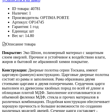
Записаться на замер
ID товара
:
40781
Наличие
:
1
Производитель
:
OPTIMA PORTE
Артикул
:
OP14745
Гарантия
:
1 год
Единица
:
шт
Вес кг
:
14.80
Описание товара
Покрытие:
Эко Шпон, полимерный материал с защитным
слоем оверлей. Прочное и устойчивое к воздействию влаги,
жиров и бытовой не абразивной химии покрытие.
Конструкция:
Дверные полотна серии Тоскана, имеют
царговую (рамную) конструкцию. Царговые дверные полотна
состоят из рамы и заполнения. Рама образована двумя
стоевыми царгами и двумя поперечными. Сердечник царги
выполнен из древесины хвойных пород по всей её длине и
облицован плитой МДФ. Заполнение изготавливается из
объемной филенки МДФ, стекла и прочих материалов в
различных комбинациях. Подобная конструкция обеспечивает
хорошую прочность и большие возможности по созданию
различных моделей дверей. Сечение царги составляет -