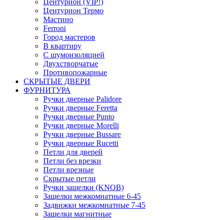
Центурион (VIP!)
Центурион Термо
Мастино
Ferroni
Город мастеров
В квартиру
С шумоизоляцией
Двухстворчатые
Противопожарные
СКРЫТЫЕ ДВЕРИ
ФУРНИТУРА
Ручки дверные Palidore
Ручки дверные Feretta
Ручки дверные Punto
Ручки дверные Morelli
Ручки дверные Bussare
Ручки дверные Rucetti
Петли для дверей
Петли без врезки
Петли врезные
Скрытые петли
Ручки защелки (KNOB)
Защелки межкомнатные 6-45
Задвижки межкомнатные 7-45
Защелки магнитные