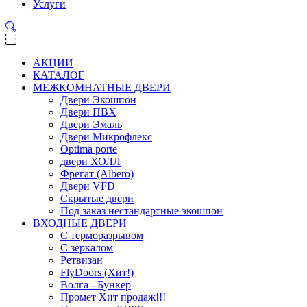
Услуги
АКЦИИ
КАТАЛОГ
МЕЖКОМНАТНЫЕ ДВЕРИ
Двери Экошпон
Двери ПВХ
Двери Эмаль
Двери Микрофлекс
Optima porte
двери ХОЛЛ
Фрегат (Albero)
Двери VFD
Скрытые двери
Под заказ нестандартные экошпон
ВХОДНЫЕ ДВЕРИ
С терморазрывом
С зеркалом
Ретвизан
FlyDoors (Хит!)
Волга - Бункер
Промет Хит продаж!!!