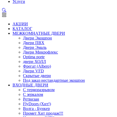
Услуги
АКЦИИ
КАТАЛОГ
МЕЖКОМНАТНЫЕ ДВЕРИ
Двери Экошпон
Двери ПВХ
Двери Эмаль
Двери Микрофлекс
Optima porte
двери ХОЛЛ
Фрегат (Albero)
Двери VFD
Скрытые двери
Под заказ нестандартные экошпон
ВХОДНЫЕ ДВЕРИ
С терморазрывом
С зеркалом
Ретвизан
FlyDoors (Хит!)
Волга - Бункер
Промет Хит продаж!!!