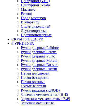
Центурион (VIP!)
Центурион Термо
Мастино
Ferroni
Город мастеров
В квартиру
С шумоизоляцией
Двухстворчатые
Противопожарные
СКРЫТЫЕ ДВЕРИ
ФУРНИТУРА
Ручки дверные Palidore
Ручки дверные Feretta
Ручки дверные Punto
Ручки дверные Morelli
Ручки дверные Bussare
Ручки дверные Rucetti
Петли для дверей
Петли без врезки
Петли врезные
Скрытые петли
Ручки защелки (KNOB)
Защелки межкомнатные 6-45
Задвижки межкомнатные 7-45
Защелки магнитные