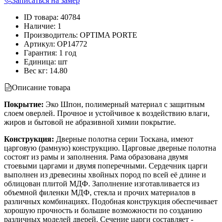
Записаться на замер
ID товара
:
40784
Наличие
:
1
Производитель
:
OPTIMA PORTE
Артикул
:
OP14772
Гарантия
:
1 год
Единица
:
шт
Вес кг
:
14.80
Описание товара
Покрытие:
Эко Шпон, полимерный материал с защитным
слоем оверлей. Прочное и устойчивое к воздействию влаги,
жиров и бытовой не абразивной химии покрытие.
Конструкция:
Дверные полотна серии Тоскана, имеют
царговую (рамную) конструкцию. Царговые дверные полотна
состоят из рамы и заполнения. Рама образована двумя
стоевыми царгами и двумя поперечными. Сердечник царги
выполнен из древесины хвойных пород по всей её длине и
облицован плитой МДФ. Заполнение изготавливается из
объемной филенки МДФ, стекла и прочих материалов в
различных комбинациях. Подобная конструкция обеспечивает
хорошую прочность и большие возможности по созданию
различных моделей дверей. Сечение царги составляет -