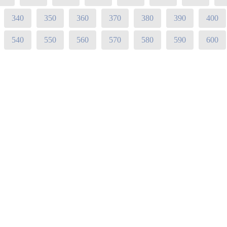
340
350
360
370
380
390
400
540
550
560
570
580
590
600