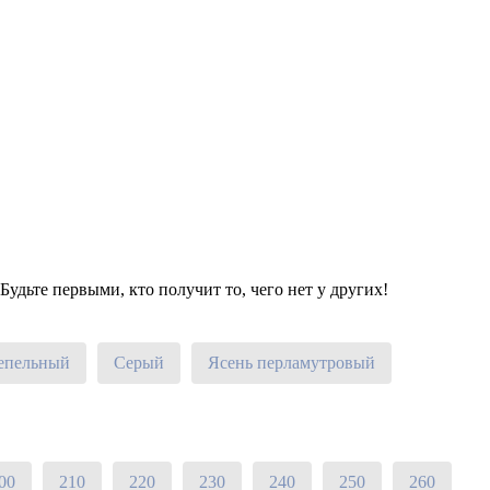
удьте первыми, кто получит то, чего нет у других!
епельный
Серый
Ясень перламутровый
00
210
220
230
240
250
260