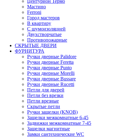
Центурион Термо
Мастино
Ferroni
Город мастеров
В квартиру
С шумоизоляцией
Двухстворчатые
Противопожарные
СКРЫТЫЕ ДВЕРИ
ФУРНИТУРА
Ручки дверные Palidore
Ручки дверные Feretta
Ручки дверные Punto
Ручки дверные Morelli
Ручки дверные Bussare
Ручки дверные Rucetti
Петли для дверей
Петли без врезки
Петли врезные
Скрытые петли
Ручки защелки (KNOB)
Защелки межкомнатные 6-45
Задвижки межкомнатные 7-45
Защелки магнитные
Замки сантехнические WC