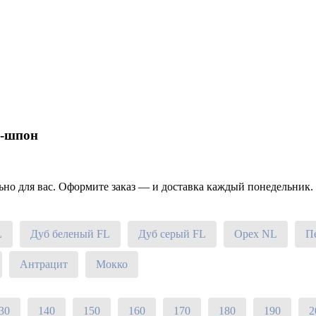
О-шпон
о для вас. Оформите заказ — и доставка каждый понедельник. Б
L
Дуб беленый FL
Дуб серый FL
Орех NL
П
Антрацит
Мокко
30
140
150
160
170
180
190
2