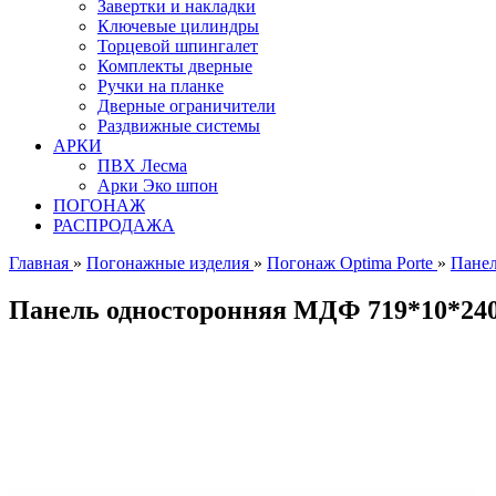
Завертки и накладки
Ключевые цилиндры
Торцевой шпингалет
Комплекты дверные
Ручки на планке
Дверные ограничители
Раздвижные системы
АРКИ
ПВХ Лесма
Арки Эко шпон
ПОГОНАЖ
РАСПРОДАЖА
Главная
»
Погонажные изделия
»
Погонаж Optima Porte
»
Панел
Панель односторонняя МДФ 719*10*2