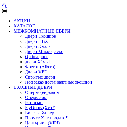
АКЦИИ
КАТАЛОГ
МЕЖКОМНАТНЫЕ ДВЕРИ
Двери Экошпон
Двери ПВХ
Двери Эмаль
Двери Микрофлекс
Optima porte
двери ХОЛЛ
Фрегат (Albero)
Двери VFD
Скрытые двери
Под заказ нестандартные экошпон
ВХОДНЫЕ ДВЕРИ
С терморазрывом
С зеркалом
Ретвизан
FlyDoors (Хит!)
Волга - Бункер
Промет Хит продаж!!!
Центурион (VIP!)