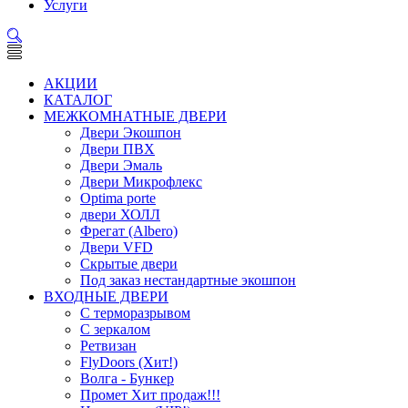
Услуги
АКЦИИ
КАТАЛОГ
МЕЖКОМНАТНЫЕ ДВЕРИ
Двери Экошпон
Двери ПВХ
Двери Эмаль
Двери Микрофлекс
Optima porte
двери ХОЛЛ
Фрегат (Albero)
Двери VFD
Скрытые двери
Под заказ нестандартные экошпон
ВХОДНЫЕ ДВЕРИ
С терморазрывом
С зеркалом
Ретвизан
FlyDoors (Хит!)
Волга - Бункер
Промет Хит продаж!!!