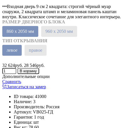
Входная дверь 9 см 2 квадрата: строгий чёрный муар
снаружи, 2 квадрата штамп и меламиновая панель каштан
внутри. Классическое сочетание для элегантного интерьера.
РАЗМЕР ДВЕРНОГО БЛОКА
860 х 2050 мм
960 х 2050 мм
ТИП ОТКРЫВАНИЯ
левое
правое
32 624руб.
28 546руб.
Дополнительные опции
Сравнить
Записаться на замер
ID товара
:
41000
Наличие
:
3
Производитель
:
Россия
Артикул
:
VB025-ГД
Гарантия
:
1 год
Единица
:
шт
Вес кг
:
78.60