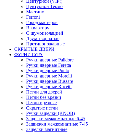
Центурион (VIP!)
Центурион Термо
Мастино
Ferroni
Город мастеров
В квартиру
С шумоизоляцией
Двухстворчатые
Противопожарные
СКРЫТЫЕ ДВЕРИ
ФУРНИТУРА
Ручки дверные Palidore
Ручки дверные Feretta
Ручки дверные Punto
Ручки дверные Morelli
Ручки дверные Bussare
Ручки дверные Rucetti
Петли для дверей
Петли без врезки
Петли врезные
Скрытые петли
Ручки защелки (KNOB)
Защелки межкомнатные 6-45
Задвижки межкомнатные 7-45
Защелки магнитные