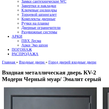
Замки сантехнические WC
Завертки и накладки
Ключевые цилиндры
Торцевой шпингалет
Комплекты дверные
Ручки на планке
Дверные ограничители
Раздвижные системы
АРКИ
ПВХ Лесма
Арки Эко шпон
ПОГОНАЖ
РАСПРОДАЖА
Главная
»
Входные двери
»
Город дверей входные двери
Входная металлическая дверь КV-2
Модерн Черный муар/ Эмалит серый