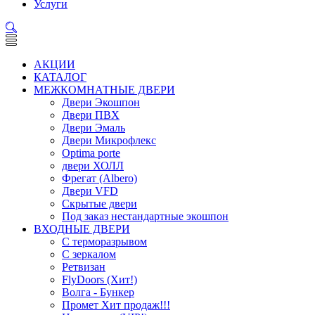
Услуги
АКЦИИ
КАТАЛОГ
МЕЖКОМНАТНЫЕ ДВЕРИ
Двери Экошпон
Двери ПВХ
Двери Эмаль
Двери Микрофлекс
Optima porte
двери ХОЛЛ
Фрегат (Albero)
Двери VFD
Скрытые двери
Под заказ нестандартные экошпон
ВХОДНЫЕ ДВЕРИ
С терморазрывом
С зеркалом
Ретвизан
FlyDoors (Хит!)
Волга - Бункер
Промет Хит продаж!!!