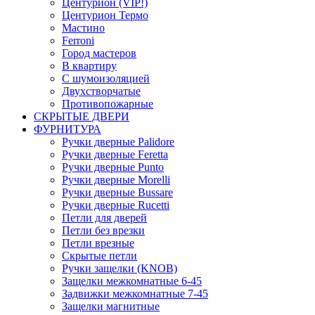
Центурион (VIP!)
Центурион Термо
Мастино
Ferroni
Город мастеров
В квартиру
С шумоизоляцией
Двухстворчатые
Противопожарные
СКРЫТЫЕ ДВЕРИ
ФУРНИТУРА
Ручки дверные Palidore
Ручки дверные Feretta
Ручки дверные Punto
Ручки дверные Morelli
Ручки дверные Bussare
Ручки дверные Rucetti
Петли для дверей
Петли без врезки
Петли врезные
Скрытые петли
Ручки защелки (KNOB)
Защелки межкомнатные 6-45
Задвижки межкомнатные 7-45
Защелки магнитные