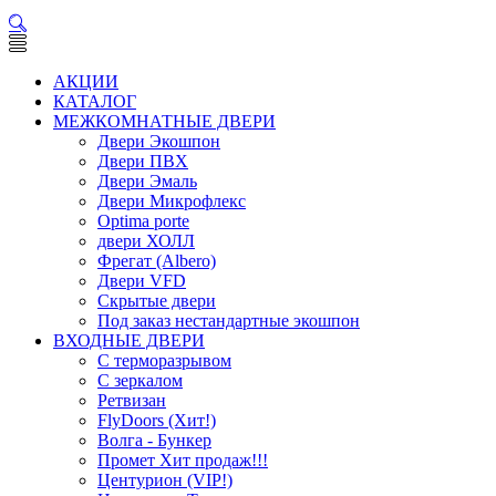
АКЦИИ
КАТАЛОГ
МЕЖКОМНАТНЫЕ ДВЕРИ
Двери Экошпон
Двери ПВХ
Двери Эмаль
Двери Микрофлекс
Optima porte
двери ХОЛЛ
Фрегат (Albero)
Двери VFD
Скрытые двери
Под заказ нестандартные экошпон
ВХОДНЫЕ ДВЕРИ
С терморазрывом
С зеркалом
Ретвизан
FlyDoors (Хит!)
Волга - Бункер
Промет Хит продаж!!!
Центурион (VIP!)