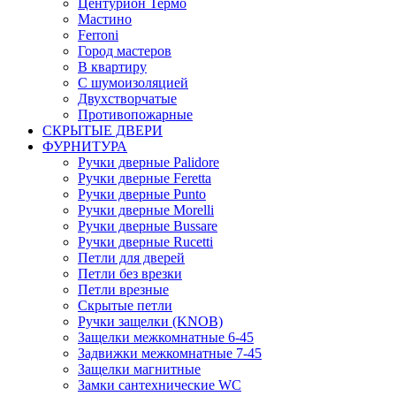
Центурион Термо
Мастино
Ferroni
Город мастеров
В квартиру
С шумоизоляцией
Двухстворчатые
Противопожарные
СКРЫТЫЕ ДВЕРИ
ФУРНИТУРА
Ручки дверные Palidore
Ручки дверные Feretta
Ручки дверные Punto
Ручки дверные Morelli
Ручки дверные Bussare
Ручки дверные Rucetti
Петли для дверей
Петли без врезки
Петли врезные
Скрытые петли
Ручки защелки (KNOB)
Защелки межкомнатные 6-45
Задвижки межкомнатные 7-45
Защелки магнитные
Замки сантехнические WC