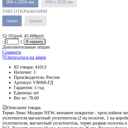
860 х 2050 мм
960 х 2050 мм
ТИП ОТКРЫВАНИЯ
левое
правое
52 192руб.
45 668руб.
-
+
Дополнительные опции
Сравнить
Записаться на замер
ID товара
:
41013
Наличие
:
3
Производитель
:
Россия
Артикул
:
VB069-ГД
Гарантия
:
1 год
Единица
:
шт
Вес кг
:
78.60
Описание товара
Термо Люкс Модерн NEW, внешнее покрытие - трехслойное ант
уплотнителя магнитный уплотнитель (2 на полотне, 1 на коробе
уплотнителя, магнитный уплотнитель, термо разрыв полотна и 