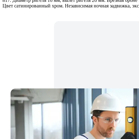
817. Диаметр ригеля 16 мм, вылет ригеля 26 мм. Врезная броне
Цвет сатинированный хром. Независимая ночная задвижка, экс