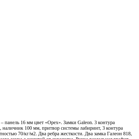
панель 16 мм цвет «Орех». Замки Galeon. 3 контура
м, наличник 100 мм, притвор системы лабиринт, 3 контура
остью 70/кг/м2. Два ребра жесткости. Два замка Галеон 818,