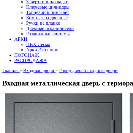
Завертки и накладки
Ключевые цилиндры
Торцевой шпингалет
Комплекты дверные
Ручки на планке
Дверные ограничители
Раздвижные системы
АРКИ
ПВХ Лесма
Арки Эко шпон
ПОГОНАЖ
РАСПРОДАЖА
Главная
»
Входные двери
»
Город дверей входные двери
Входная металлическая дверь с термо