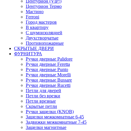
Центурион (VIP!)
Центурион Термо
Мастино
Ferroni
Город мастеров
В квартиру
С шумоизоляцией
Двухстворчатые
Противопожарные
СКРЫТЫЕ ДВЕРИ
ФУРНИТУРА
Ручки дверные Palidore
Ручки дверные Feretta
Ручки дверные Punto
Ручки дверные Morelli
Ручки дверные Bussare
Ручки дверные Rucetti
Петли для дверей
Петли без врезки
Петли врезные
Скрытые петли
Ручки защелки (KNOB)
Защелки межкомнатные 6-45
Задвижки межкомнатные 7-45
Защелки магнитные