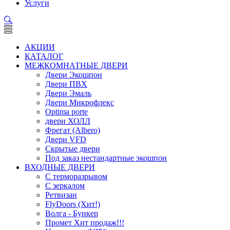
Услуги
АКЦИИ
КАТАЛОГ
МЕЖКОМНАТНЫЕ ДВЕРИ
Двери Экошпон
Двери ПВХ
Двери Эмаль
Двери Микрофлекс
Optima porte
двери ХОЛЛ
Фрегат (Albero)
Двери VFD
Скрытые двери
Под заказ нестандартные экошпон
ВХОДНЫЕ ДВЕРИ
С терморазрывом
С зеркалом
Ретвизан
FlyDoors (Хит!)
Волга - Бункер
Промет Хит продаж!!!