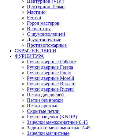
Центурион (VIP!)
Центурион Термо
Мастино
Ferroni
Город мастеров
В квартиру
С шумоизоляцией
Двухстворчатые
Противопожарные
СКРЫТЫЕ ДВЕРИ
ФУРНИТУРА
Ручки дверные Palidore
Ручки дверные Feretta
Ручки дверные Punto
Ручки дверные Morelli
Ручки дверные Bussare
Ручки дверные Rucetti
Петли для дверей
Петли без врезки
Петли врезные
Скрытые петли
Ручки защелки (KNOB)
Защелки межкомнатные 6-45
Задвижки межкомнатные 7-45
Защелки магнитные