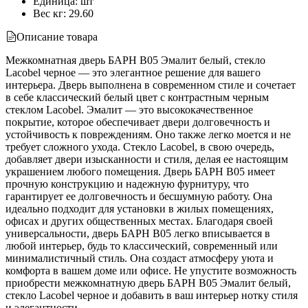
Единица
:
шт
Вес кг
:
29.60
Описание товара
Межкомнатная дверь БАРН B05 Эмалит белый, стекло
Lacobel черное — это элегантное решение для вашего
интерьера. Дверь выполнена в современном стиле и сочетает
в себе классический белый цвет с контрастным черным
стеклом Lacobel. Эмалит — это высококачественное
покрытие, которое обеспечивает двери долговечность и
устойчивость к повреждениям. Оно также легко моется и не
требует сложного ухода. Стекло Lacobel, в свою очередь,
добавляет двери изысканности и стиля, делая ее настоящим
украшением любого помещения. Дверь БАРН B05 имеет
прочную конструкцию и надежную фурнитуру, что
гарантирует ее долговечность и бесшумную работу. Она
идеально подходит для установки в жилых помещениях,
офисах и других общественных местах. Благодаря своей
универсальности, дверь БАРН B05 легко вписывается в
любой интерьер, будь то классический, современный или
минималистичный стиль. Она создаст атмосферу уюта и
комфорта в вашем доме или офисе. Не упустите возможность
приобрести межкомнатную дверь БАРН B05 Эмалит белый,
стекло Lacobel черное и добавить в ваш интерьер нотку стиля
и элегантности.