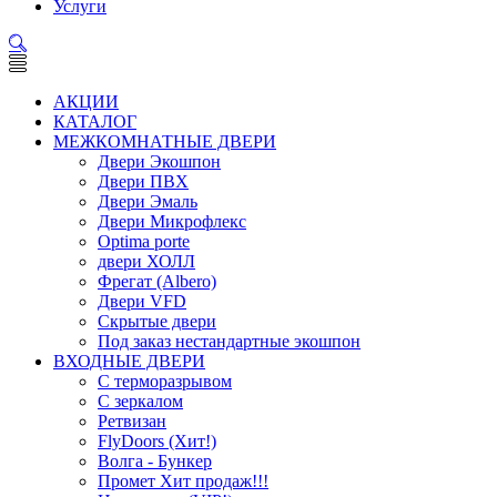
Услуги
АКЦИИ
КАТАЛОГ
МЕЖКОМНАТНЫЕ ДВЕРИ
Двери Экошпон
Двери ПВХ
Двери Эмаль
Двери Микрофлекс
Optima porte
двери ХОЛЛ
Фрегат (Albero)
Двери VFD
Скрытые двери
Под заказ нестандартные экошпон
ВХОДНЫЕ ДВЕРИ
С терморазрывом
С зеркалом
Ретвизан
FlyDoors (Хит!)
Волга - Бункер
Промет Хит продаж!!!