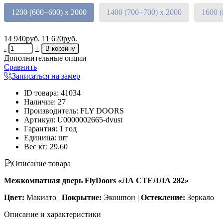
1200 (600+600) х 2000
1400 (700+700) х 2000
1600 
14 940руб.
11 620руб.
-
+
Дополнительные опции
Сравнить
Записаться на замер
ID товара
:
41034
Наличие
:
27
Производитель
:
FLY DOORS
Артикул
:
U0000002665-dvust
Гарантия
:
1 год
Единица
:
шт
Вес кг
:
29.60
Описание товара
Межкомнатная дверь FlyDoors «ЛА СТЕЛЛА 282»
Цвет:
Макиато |
Покрытие:
Экошпон |
Остекление:
Зеркало
Описание и характеристики