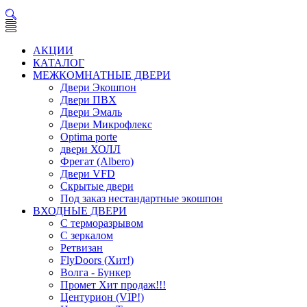
АКЦИИ
КАТАЛОГ
МЕЖКОМНАТНЫЕ ДВЕРИ
Двери Экошпон
Двери ПВХ
Двери Эмаль
Двери Микрофлекс
Optima porte
двери ХОЛЛ
Фрегат (Albero)
Двери VFD
Скрытые двери
Под заказ нестандартные экошпон
ВХОДНЫЕ ДВЕРИ
С терморазрывом
С зеркалом
Ретвизан
FlyDoors (Хит!)
Волга - Бункер
Промет Хит продаж!!!
Центурион (VIP!)