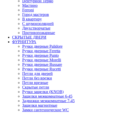
Центурион Термо
Мастино
Ferroni
Город мастеров
В квартиру
С шумоизоляцией
Двухстворчатые
Противопожарные
СКРЫТЫЕ ДВЕРИ
ФУРНИТУРА
Ручки дверные Palidore
Ручки дверные Feretta
Ручки дверные Punto
Ручки дверные Morelli
Ручки дверные Bussare
Ручки дверные Rucetti
Петли для дверей
Петли без врезки
Петли врезные
Скрытые петли
Ручки защелки (KNOB)
Защелки межкомнатные 6-45
Задвижки межкомнатные 7-45
Защелки магнитные
Замки сантехнические WC