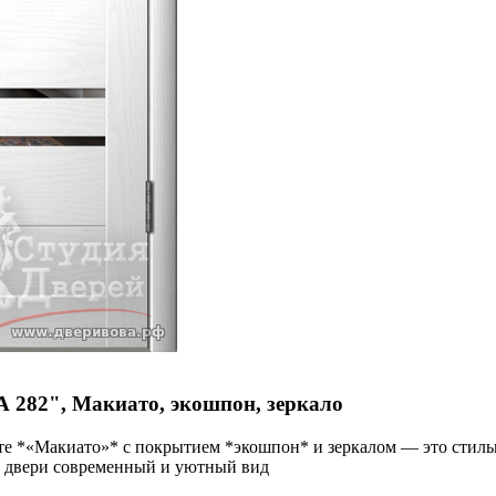
282", Макиато, экошпон, зеркало
 *«Макиато»* с покрытием *экошпон* и зеркалом — это стильн
ёт двери современный и уютный вид