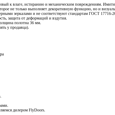
ый к влаге, истиранию и механическим повреждениям. Имитир
торое не только выполняет декоративную функцию, но и визуаль
рными зеркалами и не соответствуют стандартам ГОСТ 17716-2
ть, защита от деформаций и вздутия.
Толщина полотна 36 мм.
ять у продавца).
ра
.
рами.
ляемся дилером FlyDoors.