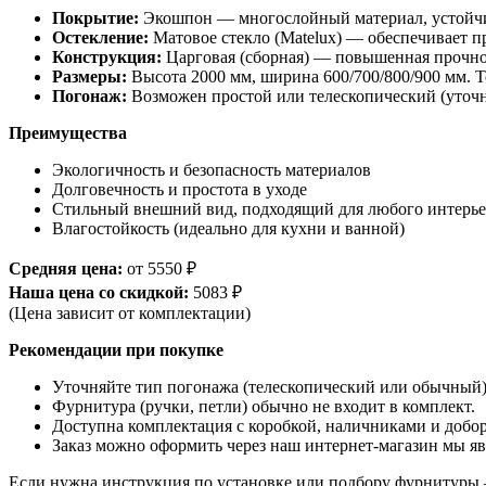
Покрытие:
Экошпон — многослойный материал, устойчив
Остекление:
Матовое стекло (Matelux) — обеспечивает пр
Конструкция:
Царговая (сборная) — повышенная прочнос
Размеры:
Высота 2000 мм, ширина 600/700/800/900 мм. 
Погонаж:
Возможен простой или телескопический (уточн
Преимущества
Экологичность и безопасность материалов
Долговечность и простота в уходе
Стильный внешний вид, подходящий для любого интерье
Влагостойкость (идеально для кухни и ванной)
Средняя цена:
от 5550 ₽
Наша цена со скидкой:
5083 ₽
(Цена зависит от комплектации)
Рекомендации при покупке
Уточняйте тип погонажа (телескопический или обычный)
Фурнитура (ручки, петли) обычно не входит в комплект.
Доступна комплектация с коробкой, наличниками и добо
Заказ можно оформить через наш интернет-магазин мы яв
Если нужна инструкция по установке или подбору фурнитуры