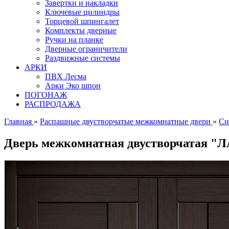
Завертки и накладки
Ключевые цилиндры
Торцевой шпингалет
Комплекты дверные
Ручки на планке
Дверные ограничители
Раздвижные системы
АРКИ
ПВХ Лесма
Арки Эко шпон
ПОГОНАЖ
РАСПРОДАЖА
Главная
»
Распашные двустворчатые межкомнатные двери
»
Си
Дверь межкомнатная двустворчатая "Л