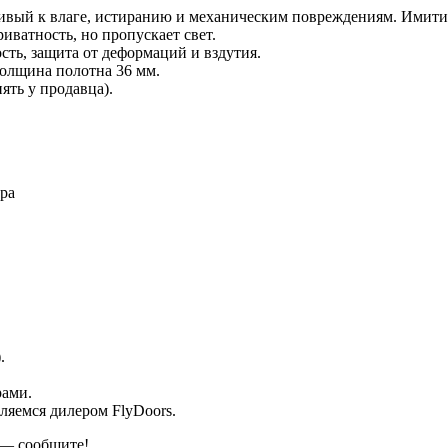
ый к влаге, истиранию и механическим повреждениям. Имитир
иватность, но пропускает свет.
ть, защита от деформаций и вздутия.
Толщина полотна 36 мм.
ять у продавца).
ра
.
рами.
ляемся дилером FlyDoors.
 — сообщите!