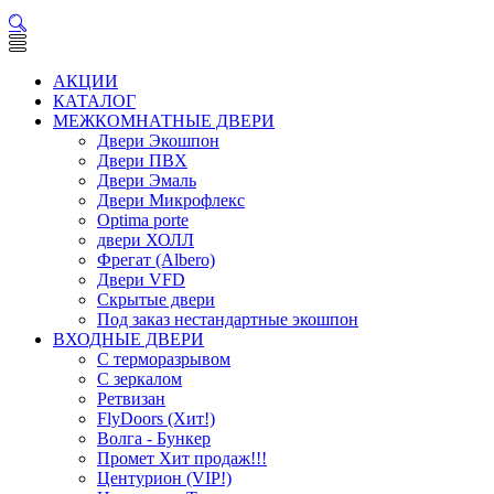
АКЦИИ
КАТАЛОГ
МЕЖКОМНАТНЫЕ ДВЕРИ
Двери Экошпон
Двери ПВХ
Двери Эмаль
Двери Микрофлекс
Optima porte
двери ХОЛЛ
Фрегат (Albero)
Двери VFD
Скрытые двери
Под заказ нестандартные экошпон
ВХОДНЫЕ ДВЕРИ
С терморазрывом
С зеркалом
Ретвизан
FlyDoors (Хит!)
Волга - Бункер
Промет Хит продаж!!!
Центурион (VIP!)