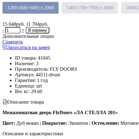
1200 (600+600) х 2000
1400 (700+700) х 2000
1600 
15 048руб.
11 704руб.
-
+
Дополнительные опции
Сравнить
Записаться на замер
ID товара
:
41045
Наличие
:
3
Производитель
:
FLY DOORS
Артикул
:
44511-dvust
Гарантия
:
1 год
Единица
:
шт
Вес кг
:
29.60
Описание товара
Межкомнатная дверь FlyDoors «ЛА СТЕЛЛА 201»
Цвет:
Дуб мокко |
Покрытие:
Экошпон |
Остекление:
Матовое 
Описание и характеристики