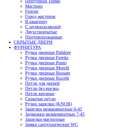
Центурион Термо
Мастино
Ferroni
Город мастеров
В квартиру
С шумоизоляцией
Двухстворчатые
Противопожарные
СКРЫТЫЕ ДВЕРИ
ФУРНИТУРА
Ручки дверные Palidore
Ручки дверные Feretta
Ручки дверные Punto
Ручки дверные Morelli
Ручки дверные Bussare
Ручки дверные Rucetti
Петли для дверей
Петли без врезки
Петли врезные
Скрытые петли
Ручки защелки (KNOB)
Защелки межкомнатные 6-45
Задвижки межкомнатные 7-45
Защелки магнитные
Замки сантехнические WC