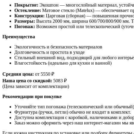
Покрытие:
Экошпон — многослойный материал, устойчив
Остекление:
Матовое стекло (Matelux) — обеспечивает пр
Конструкция:
Царговая (сборная) — повышенная прочнос
Размеры:
Высота 2000 мм, ширина 600/700/800/900 мм. 
Погонаж:
Возможен простой или телескопический (уточн
Преимущества
Экологичность и безопасность материалов
Долговечность и простота в уходе
Стильный внешний вид, подходящий для любого интерье
Влагостойкость (идеально для кухни и ванной)
Средняя цена:
от 5550 ₽
Наша цена со скидкой:
5083 ₽
(Цена зависит от комплектации)
Рекомендации при покупке
Уточняйте тип погонажа (телескопический или обычный)
Фурнитура (ручки, петли) обычно не входит в комплект.
Доступна комплектация с коробкой, наличниками и добо
Заказ можно оформить через наш интернет-магазин мы яв
Если нужна инструкция по установке или подбору фурнитуры