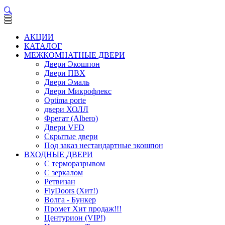
АКЦИИ
КАТАЛОГ
МЕЖКОМНАТНЫЕ ДВЕРИ
Двери Экошпон
Двери ПВХ
Двери Эмаль
Двери Микрофлекс
Optima porte
двери ХОЛЛ
Фрегат (Albero)
Двери VFD
Скрытые двери
Под заказ нестандартные экошпон
ВХОДНЫЕ ДВЕРИ
С терморазрывом
С зеркалом
Ретвизан
FlyDoors (Хит!)
Волга - Бункер
Промет Хит продаж!!!
Центурион (VIP!)