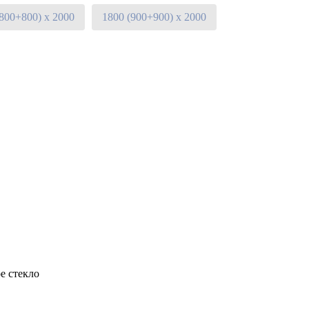
(800+800) х 2000
1800 (900+900) х 2000
е стекло