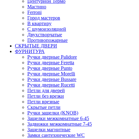
Центурион Термо
Мастино
Ferroni
Город мастеров
В квартиру
С шумоизоляцией
Двухстворчатые
Противопожарные
СКРЫТЫЕ ДВЕРИ
ФУРНИТУРА
Ручки дверные Palidore
Ручки дверные Feretta
Ручки дверные Punto
Ручки дверные Morelli
Ручки дверные Bussare
Ручки дверные Rucetti
Петли для дверей
Петли без врезки
Петли врезные
Скрытые петли
Ручки защелки (KNOB)
Защелки межкомнатные 6-45
Задвижки межкомнатные 7-45
Защелки магнитные
Замки сантехнические WC