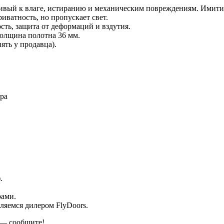
ый к влаге, истиранию и механическим повреждениям. Имитир
иватность, но пропускает свет.
ть, защита от деформаций и вздутия.
Толщина полотна 36 мм.
ять у продавца).
ра
.
рами.
ляемся дилером FlyDoors.
 — сообщите!