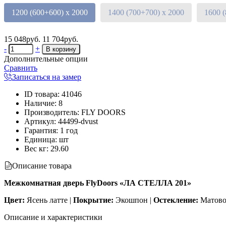
1200 (600+600) х 2000
1400 (700+700) х 2000
1600 
15 048руб.
11 704руб.
-
+
Дополнительные опции
Сравнить
Записаться на замер
ID товара
:
41046
Наличие
:
8
Производитель
:
FLY DOORS
Артикул
:
44499-dvust
Гарантия
:
1 год
Единица
:
шт
Вес кг
:
29.60
Описание товара
Межкомнатная дверь FlyDoors «ЛА СТЕЛЛА 201»
Цвет:
Ясень латте |
Покрытие:
Экошпон |
Остекление:
Матово
Описание и характеристики