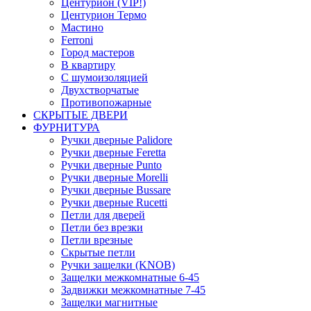
Центурион (VIP!)
Центурион Термо
Мастино
Ferroni
Город мастеров
В квартиру
С шумоизоляцией
Двухстворчатые
Противопожарные
СКРЫТЫЕ ДВЕРИ
ФУРНИТУРА
Ручки дверные Palidore
Ручки дверные Feretta
Ручки дверные Punto
Ручки дверные Morelli
Ручки дверные Bussare
Ручки дверные Rucetti
Петли для дверей
Петли без врезки
Петли врезные
Скрытые петли
Ручки защелки (KNOB)
Защелки межкомнатные 6-45
Задвижки межкомнатные 7-45
Защелки магнитные