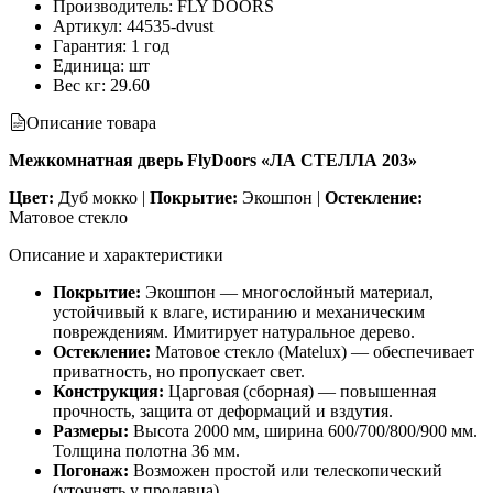
Производитель
:
FLY DOORS
Артикул
:
44535-dvust
Гарантия
:
1 год
Единица
:
шт
Вес кг
:
29.60
Описание товара
Межкомнатная дверь FlyDoors «ЛА СТЕЛЛА 203»
Цвет:
Дуб мокко |
Покрытие:
Экошпон |
Остекление:
Матовое стекло
Описание и характеристики
Покрытие:
Экошпон — многослойный материал,
устойчивый к влаге, истиранию и механическим
повреждениям. Имитирует натуральное дерево.
Остекление:
Матовое стекло (Matelux) — обеспечивает
приватность, но пропускает свет.
Конструкция:
Царговая (сборная) — повышенная
прочность, защита от деформаций и вздутия.
Размеры:
Высота 2000 мм, ширина 600/700/800/900 мм.
Толщина полотна 36 мм.
Погонаж:
Возможен простой или телескопический
(уточнять у продавца).