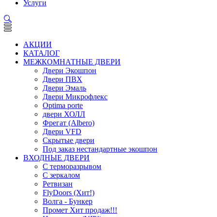
Услуги
АКЦИИ
КАТАЛОГ
МЕЖКОМНАТНЫЕ ДВЕРИ
Двери Экошпон
Двери ПВХ
Двери Эмаль
Двери Микрофлекс
Optima porte
двери ХОЛЛ
Фрегат (Albero)
Двери VFD
Скрытые двери
Под заказ нестандартные экошпон
ВХОДНЫЕ ДВЕРИ
С терморазрывом
С зеркалом
Ретвизан
FlyDoors (Хит!)
Волга - Бункер
Промет Хит продаж!!!