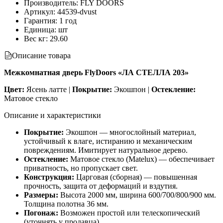
Производитель
:
FLY DOORS
Артикул
:
44539-dvust
Гарантия
:
1 год
Единица
:
шт
Вес кг
:
29.60
Описание товара
Межкомнатная дверь FlyDoors «ЛА СТЕЛЛА 203»
Цвет:
Ясень латте |
Покрытие:
Экошпон |
Остекление:
Матовое стекло
Описание и характеристики
Покрытие:
Экошпон — многослойный материал,
устойчивый к влаге, истиранию и механическим
повреждениям. Имитирует натуральное дерево.
Остекление:
Матовое стекло (Matelux) — обеспечивает
приватность, но пропускает свет.
Конструкция:
Царговая (сборная) — повышенная
прочность, защита от деформаций и вздутия.
Размеры:
Высота 2000 мм, ширина 600/700/800/900 мм.
Толщина полотна 36 мм.
Погонаж:
Возможен простой или телескопический
(уточнять у продавца).