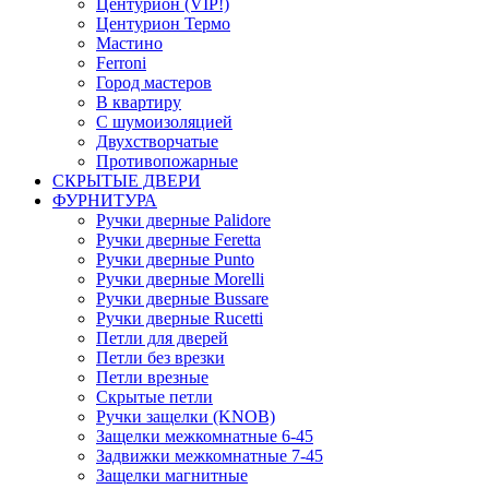
Центурион (VIP!)
Центурион Термо
Мастино
Ferroni
Город мастеров
В квартиру
С шумоизоляцией
Двухстворчатые
Противопожарные
СКРЫТЫЕ ДВЕРИ
ФУРНИТУРА
Ручки дверные Palidore
Ручки дверные Feretta
Ручки дверные Punto
Ручки дверные Morelli
Ручки дверные Bussare
Ручки дверные Rucetti
Петли для дверей
Петли без врезки
Петли врезные
Скрытые петли
Ручки защелки (KNOB)
Защелки межкомнатные 6-45
Задвижки межкомнатные 7-45
Защелки магнитные