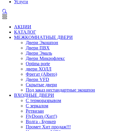
Услуги
АКЦИИ
КАТАЛОГ
МЕЖКОМНАТНЫЕ ДВЕРИ
Двери Экошпон
Двери ПВХ
Двери Эмаль
Двери Микрофлекс
Optima porte
двери ХОЛЛ
Фрегат (Albero)
Двери VFD
Скрытые двери
Под заказ нестандартные экошпон
ВХОДНЫЕ ДВЕРИ
С терморазрывом
С зеркалом
Ретвизан
FlyDoors (Хит!)
Волга - Бункер
Промет Хит продаж!!!