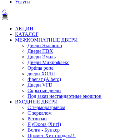
Услуги
АКЦИИ
КАТАЛОГ
МЕЖКОМНАТНЫЕ ДВЕРИ
Двери Экошпон
Двери ПВХ
Двери Эмаль
Двери Микрофлекс
Optima porte
двери ХОЛЛ
Фрегат (Albero)
Двери VFD
Скрытые двери
Под заказ нестандартные экошпон
ВХОДНЫЕ ДВЕРИ
С терморазрывом
С зеркалом
Ретвизан
FlyDoors (Хит!)
Волга - Бункер
Промет Хит продаж!!!