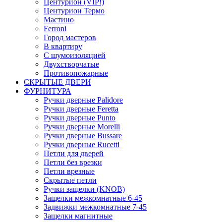
Центурион (VIP!)
Центурион Термо
Мастино
Ferroni
Город мастеров
В квартиру
С шумоизоляцией
Двухстворчатые
Противопожарные
СКРЫТЫЕ ДВЕРИ
ФУРНИТУРА
Ручки дверные Palidore
Ручки дверные Feretta
Ручки дверные Punto
Ручки дверные Morelli
Ручки дверные Bussare
Ручки дверные Rucetti
Петли для дверей
Петли без врезки
Петли врезные
Скрытые петли
Ручки защелки (KNOB)
Защелки межкомнатные 6-45
Задвижки межкомнатные 7-45
Защелки магнитные