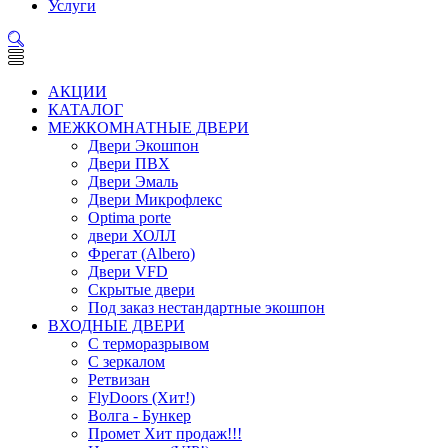
Услуги
АКЦИИ
КАТАЛОГ
МЕЖКОМНАТНЫЕ ДВЕРИ
Двери Экошпон
Двери ПВХ
Двери Эмаль
Двери Микрофлекс
Optima porte
двери ХОЛЛ
Фрегат (Albero)
Двери VFD
Скрытые двери
Под заказ нестандартные экошпон
ВХОДНЫЕ ДВЕРИ
С терморазрывом
С зеркалом
Ретвизан
FlyDoors (Хит!)
Волга - Бункер
Промет Хит продаж!!!