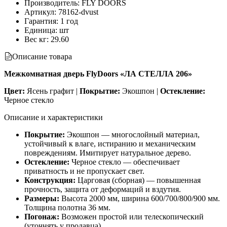
Производитель
:
FLY DOORS
Артикул
:
78162-dvust
Гарантия
:
1 год
Единица
:
шт
Вес кг
:
29.60
Описание товара
Межкомнатная дверь FlyDoors «ЛА СТЕЛЛА 206»
Цвет:
Ясень графит |
Покрытие:
Экошпон |
Остекление:
Черное стекло
Описание и характеристики
Покрытие:
Экошпон — многослойный материал,
устойчивый к влаге, истиранию и механическим
повреждениям. Имитирует натуральное дерево.
Остекление:
Черное стекло — обеспечивает
приватность и не пропускает свет.
Конструкция:
Царговая (сборная) — повышенная
прочность, защита от деформаций и вздутия.
Размеры:
Высота 2000 мм, ширина 600/700/800/900 мм.
Толщина полотна 36 мм.
Погонаж:
Возможен простой или телескопический
(уточнять у продавца).