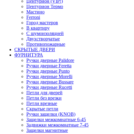
Центурион (VIP!)
Центурион Термо
Мастино
Ferroni
Город мастеров
В квартиру
С шумоизоляцией
Двухстворчатые
Противопожарные
СКРЫТЫЕ ДВЕРИ
ФУРНИТУРА
Ручки дверные Palidore
Ручки дверные Feretta
Ручки дверные Punto
Ручки дверные Morelli
Ручки дверные Bussare
Ручки дверные Rucetti
Петли для дверей
Петли без врезки
Петли врезные
Скрытые петли
Ручки защелки (KNOB)
Защелки межкомнатные 6-45
Задвижки межкомнатные 7-45
Защелки магнитные