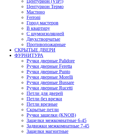
Центурион (VIP!)
Центурион Термо
Мастино
Ferroni
Город мастеров
В квартиру
С шумоизоляцией
Двухстворчатые
Противопожарные
СКРЫТЫЕ ДВЕРИ
ФУРНИТУРА
Ручки дверные Palidore
Ручки дверные Feretta
Ручки дверные Punto
Ручки дверные Morelli
Ручки дверные Bussare
Ручки дверные Rucetti
Петли для дверей
Петли без врезки
Петли врезные
Скрытые петли
Ручки защелки (KNOB)
Защелки межкомнатные 6-45
Задвижки межкомнатные 7-45
Защелки магнитные