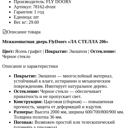
Производитель
:
FLY DOORS
Артикул
:
78162-dvust
Гарантия
:
1 год
Единица
:
шт
Вес кг
:
29.60
Описание товара
Межкомнатная дверь FlyDoors «ЛА СТЕЛЛА 206»
Цвет:
Ясень графит |
Покрытие:
Экошпон |
Остекление:
Черное стекло
Описание и характеристики
Покрытие:
Экошпон — многослойный материал,
устойчивый к влаге, истиранию и механическим
повреждениям. Имитирует натуральное дерево.
Остекление:
Черное стекло — обеспечивает
приватность и не пропускает свет.
Конструкция:
Царговая (сборная) — повышенная
прочность, защита от деформаций и вздутия.
Размеры:
Высота 2000 мм, ширина 600/700/800/900 мм.
Толщина полотна 36 мм.
Погонаж:
Возможен простой или телескопический
(уточнять у продавца).