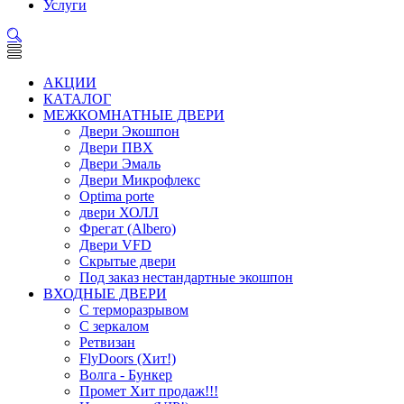
Услуги
АКЦИИ
КАТАЛОГ
МЕЖКОМНАТНЫЕ ДВЕРИ
Двери Экошпон
Двери ПВХ
Двери Эмаль
Двери Микрофлекс
Optima porte
двери ХОЛЛ
Фрегат (Albero)
Двери VFD
Скрытые двери
Под заказ нестандартные экошпон
ВХОДНЫЕ ДВЕРИ
С терморазрывом
С зеркалом
Ретвизан
FlyDoors (Хит!)
Волга - Бункер
Промет Хит продаж!!!