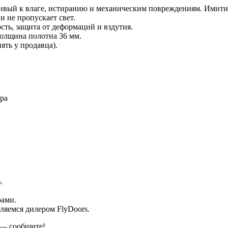
ый к влаге, истиранию и механическим повреждениям. Имитир
 не пропускает свет.
ть, защита от деформаций и вздутия.
Толщина полотна 36 мм.
ять у продавца).
ра
.
рами.
ляемся дилером FlyDoors.
 — сообщите!