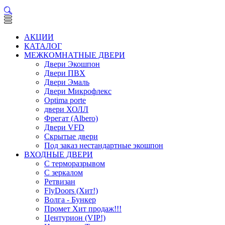
АКЦИИ
КАТАЛОГ
МЕЖКОМНАТНЫЕ ДВЕРИ
Двери Экошпон
Двери ПВХ
Двери Эмаль
Двери Микрофлекс
Optima porte
двери ХОЛЛ
Фрегат (Albero)
Двери VFD
Скрытые двери
Под заказ нестандартные экошпон
ВХОДНЫЕ ДВЕРИ
С терморазрывом
С зеркалом
Ретвизан
FlyDoors (Хит!)
Волга - Бункер
Промет Хит продаж!!!
Центурион (VIP!)