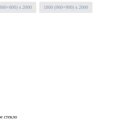
(800+800) х 2000
1800 (900+900) х 2000
е стекло