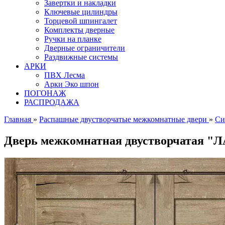
Завертки и накладки
Ключевые цилиндры
Торцевой шпингалет
Комплекты дверные
Ручки на планке
Дверные ограничители
Раздвижные системы
АРКИ
ПВХ Лесма
Арки Эко шпон
ПОГОНАЖ
РАСПРОДАЖА
Главная
»
Распашные двустворчатые межкомнатные двери
»
Си
Дверь межкомнатная двустворчатая "Л