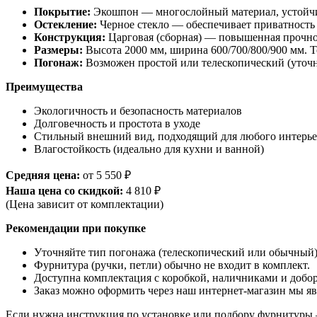
Покрытие:
Экошпон — многослойный материал, устойчив
Остекление:
Черное стекло — обеспечивает приватность и
Конструкция:
Царговая (сборная) — повышенная прочнос
Размеры:
Высота 2000 мм, ширина 600/700/800/900 мм. 
Погонаж:
Возможен простой или телескопический (уточн
Преимущества
Экологичность и безопасность материалов
Долговечность и простота в уходе
Стильный внешний вид, подходящий для любого интерье
Влагостойкость (идеально для кухни и ванной)
Средняя цена:
от 5 550 ₽
Наша цена со скидкой:
4 810 ₽
(Цена зависит от комплектации)
Рекомендации при покупке
Уточняйте тип погонажа (телескопический или обычный)
Фурнитура (ручки, петли) обычно не входит в комплект.
Доступна комплектация с коробкой, наличниками и добо
Заказ можно оформить через наш интернет-магазин мы яв
Если нужна инструкция по установке или подбору фурнитуры