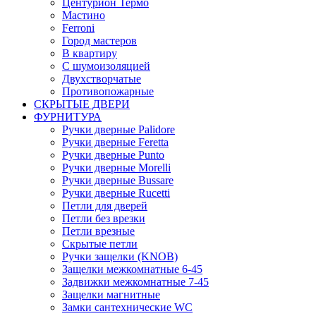
Центурион Термо
Мастино
Ferroni
Город мастеров
В квартиру
С шумоизоляцией
Двухстворчатые
Противопожарные
СКРЫТЫЕ ДВЕРИ
ФУРНИТУРА
Ручки дверные Palidore
Ручки дверные Feretta
Ручки дверные Punto
Ручки дверные Morelli
Ручки дверные Bussare
Ручки дверные Rucetti
Петли для дверей
Петли без врезки
Петли врезные
Скрытые петли
Ручки защелки (KNOB)
Защелки межкомнатные 6-45
Задвижки межкомнатные 7-45
Защелки магнитные
Замки сантехнические WC