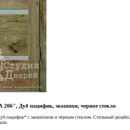
206", Дуб пацифик, экошпон, черное стекло
уб пацифик* с экошпоном и чёрным стеклом. Стильный дизайн, 
али.