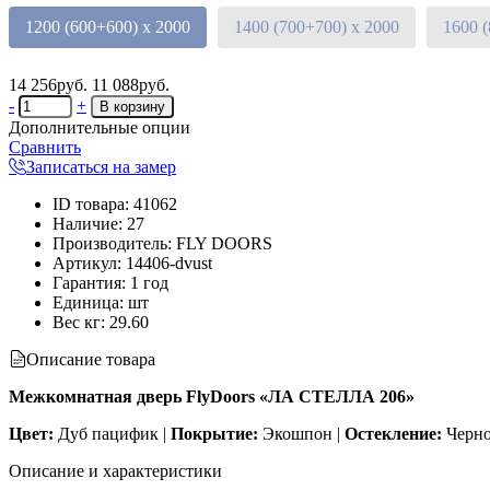
1200 (600+600) х 2000
1400 (700+700) х 2000
1600 
14 256руб.
11 088руб.
-
+
Дополнительные опции
Сравнить
Записаться на замер
ID товара
:
41062
Наличие
:
27
Производитель
:
FLY DOORS
Артикул
:
14406-dvust
Гарантия
:
1 год
Единица
:
шт
Вес кг
:
29.60
Описание товара
Межкомнатная дверь FlyDoors «ЛА СТЕЛЛА 206»
Цвет:
Дуб пацифик |
Покрытие:
Экошпон |
Остекление:
Черно
Описание и характеристики