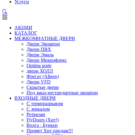
Услуги
АКЦИИ
КАТАЛОГ
МЕЖКОМНАТНЫЕ ДВЕРИ
Двери Экошпон
Двери ПВХ
Двери Эмаль
Двери Микрофлекс
Optima porte
двери ХОЛЛ
Фрегат (Albero)
Двери VFD
Скрытые двери
Под заказ нестандартные экошпон
ВХОДНЫЕ ДВЕРИ
С терморазрывом
С зеркалом
Ретвизан
FlyDoors (Хит!)
Волга - Бункер
Промет Хит продаж!!!