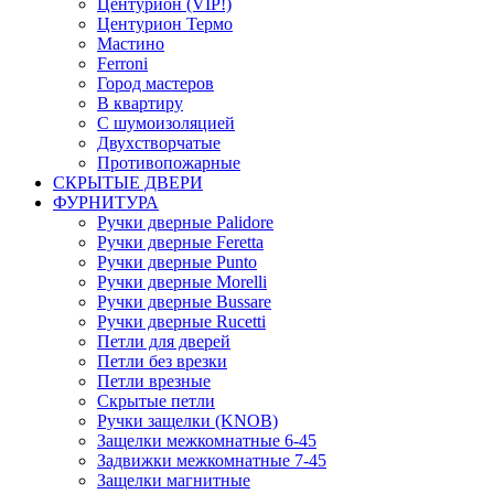
Центурион (VIP!)
Центурион Термо
Мастино
Ferroni
Город мастеров
В квартиру
С шумоизоляцией
Двухстворчатые
Противопожарные
СКРЫТЫЕ ДВЕРИ
ФУРНИТУРА
Ручки дверные Palidore
Ручки дверные Feretta
Ручки дверные Punto
Ручки дверные Morelli
Ручки дверные Bussare
Ручки дверные Rucetti
Петли для дверей
Петли без врезки
Петли врезные
Скрытые петли
Ручки защелки (KNOB)
Защелки межкомнатные 6-45
Задвижки межкомнатные 7-45
Защелки магнитные