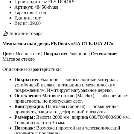
Производитель
:
FLY DOORS
Артикул
:
48456-dvust
Гарантия
:
1 год
Единица
:
шт
Вес кг
:
29.60
Описание товара
Межкомнатная дверь FlyDoors «ЛА СТЕЛЛА 217»
Цвет:
Ясень латте |
Покрытие:
Экошпон |
Остекление:
Матовое стекло
Описание и характеристики
Покрытие:
Экошпон — многослойный материал,
устойчивый к влаге, истиранию и механическим
повреждениям. Имитирует натуральное дерево.
Остекление:
Матовое стекло (Matelux) — обеспечивает
приватность, но пропускает свет.
Конструкция:
Царговая (сборная) — повышенная
прочность, защита от деформаций и вздутия.
Размеры:
Высота 2000 мм, ширина 600/700/800/900 мм.
Толщина полотна 36 мм.
Погонаж:
Возможен простой или телескопический
(уточнять у продавца).