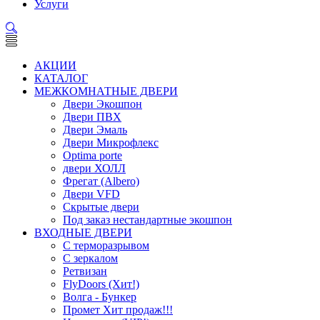
Услуги
АКЦИИ
КАТАЛОГ
МЕЖКОМНАТНЫЕ ДВЕРИ
Двери Экошпон
Двери ПВХ
Двери Эмаль
Двери Микрофлекс
Optima porte
двери ХОЛЛ
Фрегат (Albero)
Двери VFD
Скрытые двери
Под заказ нестандартные экошпон
ВХОДНЫЕ ДВЕРИ
С терморазрывом
С зеркалом
Ретвизан
FlyDoors (Хит!)
Волга - Бункер
Промет Хит продаж!!!