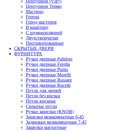
Центурион (VIP!)
Центурион Термо
Мастино
Ferroni
Город мастеров
В квартиру
С шумоизоляцией
Двухстворчатые
Противопожарные
СКРЫТЫЕ ДВЕРИ
ФУРНИТУРА
Ручки дверные Palidore
Ручки дверные Feretta
Ручки дверные Punto
Ручки дверные Morelli
Ручки дверные Bussare
Ручки дверные Rucetti
Петли для дверей
Петли без врезки
Петли врезные
Скрытые петли
Ручки защелки (KNOB)
Защелки межкомнатные 6-45
Задвижки межкомнатные 7-45
Защелки магнитные