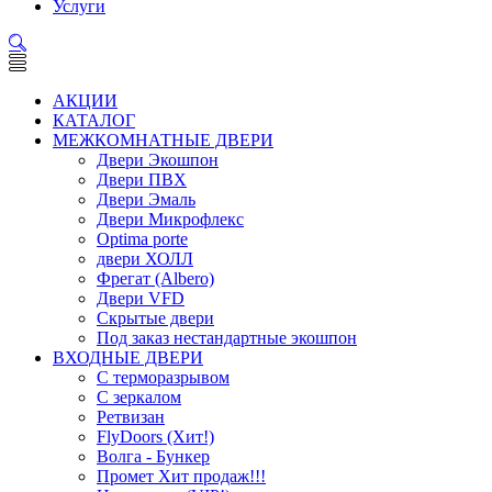
Услуги
АКЦИИ
КАТАЛОГ
МЕЖКОМНАТНЫЕ ДВЕРИ
Двери Экошпон
Двери ПВХ
Двери Эмаль
Двери Микрофлекс
Optima porte
двери ХОЛЛ
Фрегат (Albero)
Двери VFD
Скрытые двери
Под заказ нестандартные экошпон
ВХОДНЫЕ ДВЕРИ
С терморазрывом
С зеркалом
Ретвизан
FlyDoors (Хит!)
Волга - Бункер
Промет Хит продаж!!!