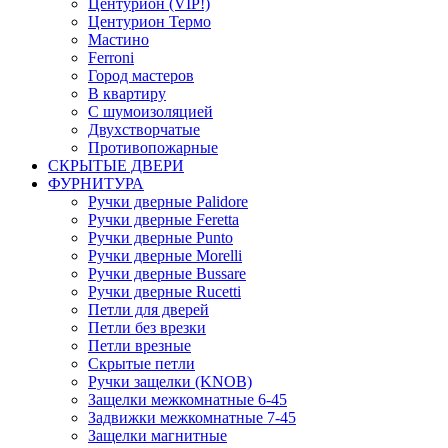
Центурион (VIP!)
Центурион Термо
Мастино
Ferroni
Город мастеров
В квартиру
С шумоизоляцией
Двухстворчатые
Противопожарные
СКРЫТЫЕ ДВЕРИ
ФУРНИТУРА
Ручки дверные Palidore
Ручки дверные Feretta
Ручки дверные Punto
Ручки дверные Morelli
Ручки дверные Bussare
Ручки дверные Rucetti
Петли для дверей
Петли без врезки
Петли врезные
Скрытые петли
Ручки защелки (KNOB)
Защелки межкомнатные 6-45
Задвижки межкомнатные 7-45
Защелки магнитные