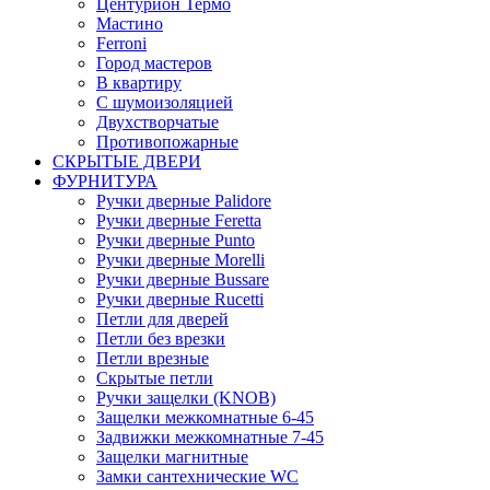
Центурион Термо
Мастино
Ferroni
Город мастеров
В квартиру
С шумоизоляцией
Двухстворчатые
Противопожарные
СКРЫТЫЕ ДВЕРИ
ФУРНИТУРА
Ручки дверные Palidore
Ручки дверные Feretta
Ручки дверные Punto
Ручки дверные Morelli
Ручки дверные Bussare
Ручки дверные Rucetti
Петли для дверей
Петли без врезки
Петли врезные
Скрытые петли
Ручки защелки (KNOB)
Защелки межкомнатные 6-45
Задвижки межкомнатные 7-45
Защелки магнитные
Замки сантехнические WC