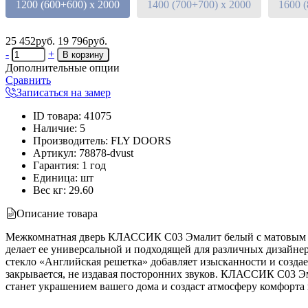
1200 (600+600) х 2000
1400 (700+700) х 2000
1600 
25 452руб.
19 796руб.
-
+
Дополнительные опции
Сравнить
Записаться на замер
ID товара
:
41075
Наличие
:
5
Производитель
:
FLY DOORS
Артикул
:
78878-dvust
Гарантия
:
1 год
Единица
:
шт
Вес кг
:
29.60
Описание товара
Межкомнатная дверь КЛАССИК C03 Эмалит белый с матовым сте
делает ее универсальной и подходящей для различных дизайнер
стекло «Английская решетка» добавляет изысканности и создае
закрывается, не издавая посторонних звуков. КЛАССИК C03 Эм
станет украшением вашего дома и создаст атмосферу комфорта