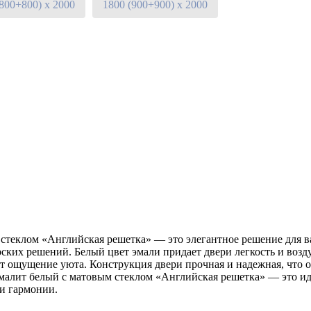
(800+800) х 2000
1800 (900+900) х 2000
клом «Английская решетка» — это элегантное решение для ваш
ских решений. Белый цвет эмали придает двери легкость и возд
т ощущение уюта. Конструкция двери прочная и надежная, что о
алит белый с матовым стеклом «Английская решетка» — это иде
 и гармонии.