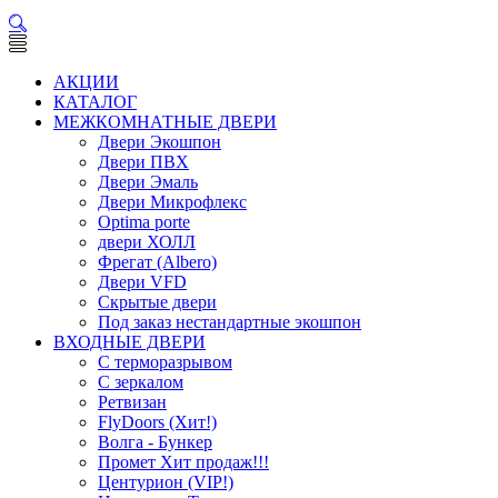
АКЦИИ
КАТАЛОГ
МЕЖКОМНАТНЫЕ ДВЕРИ
Двери Экошпон
Двери ПВХ
Двери Эмаль
Двери Микрофлекс
Optima porte
двери ХОЛЛ
Фрегат (Albero)
Двери VFD
Скрытые двери
Под заказ нестандартные экошпон
ВХОДНЫЕ ДВЕРИ
С терморазрывом
С зеркалом
Ретвизан
FlyDoors (Хит!)
Волга - Бункер
Промет Хит продаж!!!
Центурион (VIP!)