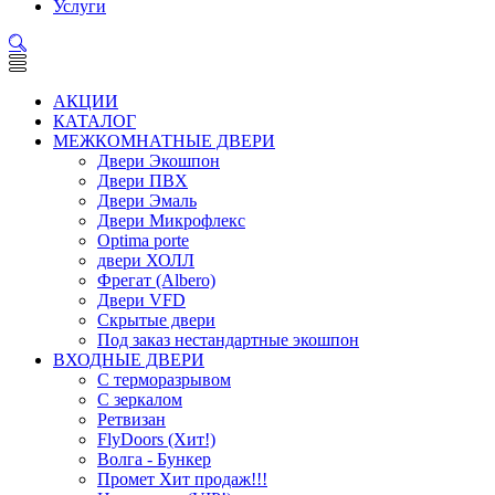
Услуги
АКЦИИ
КАТАЛОГ
МЕЖКОМНАТНЫЕ ДВЕРИ
Двери Экошпон
Двери ПВХ
Двери Эмаль
Двери Микрофлекс
Optima porte
двери ХОЛЛ
Фрегат (Albero)
Двери VFD
Скрытые двери
Под заказ нестандартные экошпон
ВХОДНЫЕ ДВЕРИ
С терморазрывом
С зеркалом
Ретвизан
FlyDoors (Хит!)
Волга - Бункер
Промет Хит продаж!!!