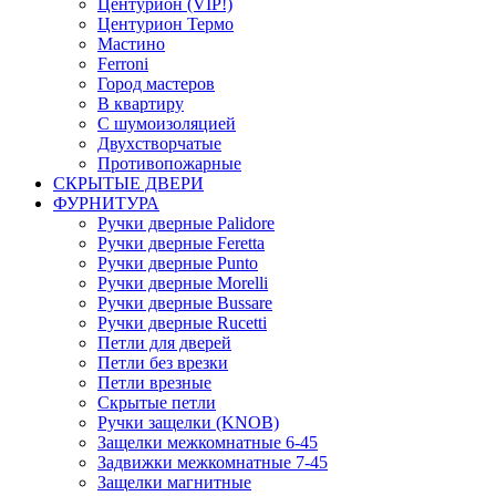
Центурион (VIP!)
Центурион Термо
Мастино
Ferroni
Город мастеров
В квартиру
С шумоизоляцией
Двухстворчатые
Противопожарные
СКРЫТЫЕ ДВЕРИ
ФУРНИТУРА
Ручки дверные Palidore
Ручки дверные Feretta
Ручки дверные Punto
Ручки дверные Morelli
Ручки дверные Bussare
Ручки дверные Rucetti
Петли для дверей
Петли без врезки
Петли врезные
Скрытые петли
Ручки защелки (KNOB)
Защелки межкомнатные 6-45
Задвижки межкомнатные 7-45
Защелки магнитные