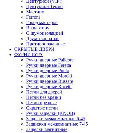
Центурион (VIP!)
Центурион Термо
Мастино
Ferroni
Город мастеров
В квартиру
С шумоизоляцией
Двухстворчатые
Противопожарные
СКРЫТЫЕ ДВЕРИ
ФУРНИТУРА
Ручки дверные Palidore
Ручки дверные Feretta
Ручки дверные Punto
Ручки дверные Morelli
Ручки дверные Bussare
Ручки дверные Rucetti
Петли для дверей
Петли без врезки
Петли врезные
Скрытые петли
Ручки защелки (KNOB)
Защелки межкомнатные 6-45
Задвижки межкомнатные 7-45
Защелки магнитные