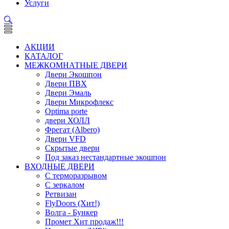
Услуги
АКЦИИ
КАТАЛОГ
МЕЖКОМНАТНЫЕ ДВЕРИ
Двери Экошпон
Двери ПВХ
Двери Эмаль
Двери Микрофлекс
Optima porte
двери ХОЛЛ
Фрегат (Albero)
Двери VFD
Скрытые двери
Под заказ нестандартные экошпон
ВХОДНЫЕ ДВЕРИ
С терморазрывом
С зеркалом
Ретвизан
FlyDoors (Хит!)
Волга - Бункер
Промет Хит продаж!!!