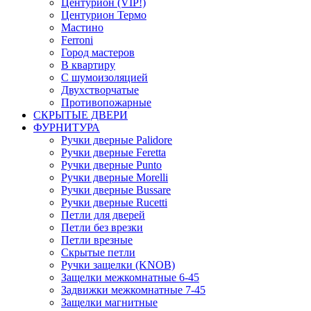
Центурион (VIP!)
Центурион Термо
Мастино
Ferroni
Город мастеров
В квартиру
С шумоизоляцией
Двухстворчатые
Противопожарные
СКРЫТЫЕ ДВЕРИ
ФУРНИТУРА
Ручки дверные Palidore
Ручки дверные Feretta
Ручки дверные Punto
Ручки дверные Morelli
Ручки дверные Bussare
Ручки дверные Rucetti
Петли для дверей
Петли без врезки
Петли врезные
Скрытые петли
Ручки защелки (KNOB)
Защелки межкомнатные 6-45
Задвижки межкомнатные 7-45
Защелки магнитные