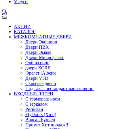
Услуги
АКЦИИ
КАТАЛОГ
МЕЖКОМНАТНЫЕ ДВЕРИ
Двери Экошпон
Двери ПВХ
Двери Эмаль
Двери Микрофлекс
Optima porte
двери ХОЛЛ
Фрегат (Albero)
Двери VFD
Скрытые двери
Под заказ нестандартные экошпон
ВХОДНЫЕ ДВЕРИ
С терморазрывом
С зеркалом
Ретвизан
FlyDoors (Хит!)
Волга - Бункер
Промет Хит продаж!!!