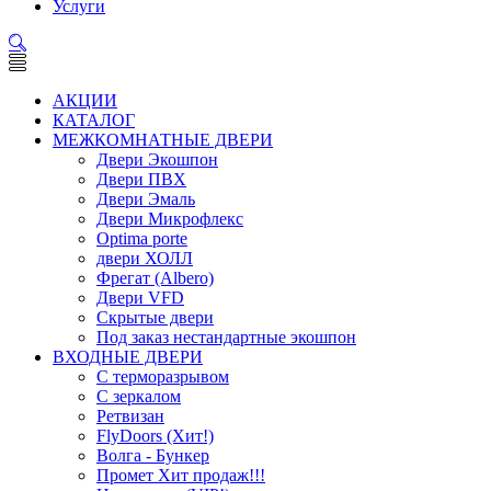
Услуги
АКЦИИ
КАТАЛОГ
МЕЖКОМНАТНЫЕ ДВЕРИ
Двери Экошпон
Двери ПВХ
Двери Эмаль
Двери Микрофлекс
Optima porte
двери ХОЛЛ
Фрегат (Albero)
Двери VFD
Скрытые двери
Под заказ нестандартные экошпон
ВХОДНЫЕ ДВЕРИ
С терморазрывом
С зеркалом
Ретвизан
FlyDoors (Хит!)
Волга - Бункер
Промет Хит продаж!!!