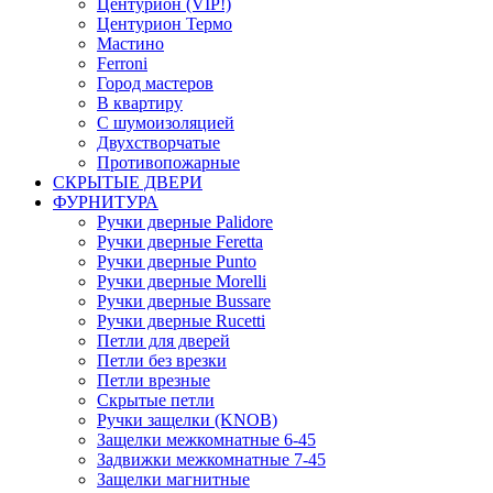
Центурион (VIP!)
Центурион Термо
Мастино
Ferroni
Город мастеров
В квартиру
С шумоизоляцией
Двухстворчатые
Противопожарные
СКРЫТЫЕ ДВЕРИ
ФУРНИТУРА
Ручки дверные Palidore
Ручки дверные Feretta
Ручки дверные Punto
Ручки дверные Morelli
Ручки дверные Bussare
Ручки дверные Rucetti
Петли для дверей
Петли без врезки
Петли врезные
Скрытые петли
Ручки защелки (KNOB)
Защелки межкомнатные 6-45
Задвижки межкомнатные 7-45
Защелки магнитные