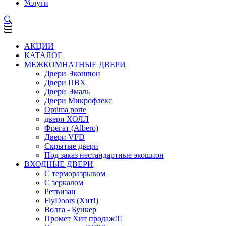
Услуги
АКЦИИ
КАТАЛОГ
МЕЖКОМНАТНЫЕ ДВЕРИ
Двери Экошпон
Двери ПВХ
Двери Эмаль
Двери Микрофлекс
Optima porte
двери ХОЛЛ
Фрегат (Albero)
Двери VFD
Скрытые двери
Под заказ нестандартные экошпон
ВХОДНЫЕ ДВЕРИ
С терморазрывом
С зеркалом
Ретвизан
FlyDoors (Хит!)
Волга - Бункер
Промет Хит продаж!!!