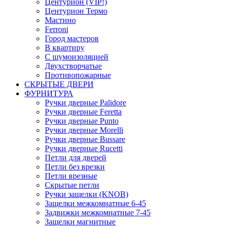
Центурион (VIP!)
Центурион Термо
Мастино
Ferroni
Город мастеров
В квартиру
С шумоизоляцией
Двухстворчатые
Противопожарные
СКРЫТЫЕ ДВЕРИ
ФУРНИТУРА
Ручки дверные Palidore
Ручки дверные Feretta
Ручки дверные Punto
Ручки дверные Morelli
Ручки дверные Bussare
Ручки дверные Rucetti
Петли для дверей
Петли без врезки
Петли врезные
Скрытые петли
Ручки защелки (KNOB)
Защелки межкомнатные 6-45
Задвижки межкомнатные 7-45
Защелки магнитные