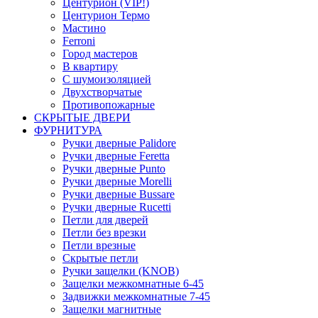
Центурион (VIP!)
Центурион Термо
Мастино
Ferroni
Город мастеров
В квартиру
С шумоизоляцией
Двухстворчатые
Противопожарные
СКРЫТЫЕ ДВЕРИ
ФУРНИТУРА
Ручки дверные Palidore
Ручки дверные Feretta
Ручки дверные Punto
Ручки дверные Morelli
Ручки дверные Bussare
Ручки дверные Rucetti
Петли для дверей
Петли без врезки
Петли врезные
Скрытые петли
Ручки защелки (KNOB)
Защелки межкомнатные 6-45
Задвижки межкомнатные 7-45
Защелки магнитные