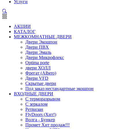
Услуги
АКЦИИ
КАТАЛОГ
МЕЖКОМНАТНЫЕ ДВЕРИ
Двери Экошпон
Двери ПВХ
Двери Эмаль
Двери Микрофлекс
Optima porte
двери ХОЛЛ
Фрегат (Albero)
Двери VFD
Скрытые двери
Под заказ нестандартные экошпон
ВХОДНЫЕ ДВЕРИ
С терморазрывом
С зеркалом
Ретвизан
FlyDoors (Хит!)
Волга - Бункер
Промет Хит продаж!!!