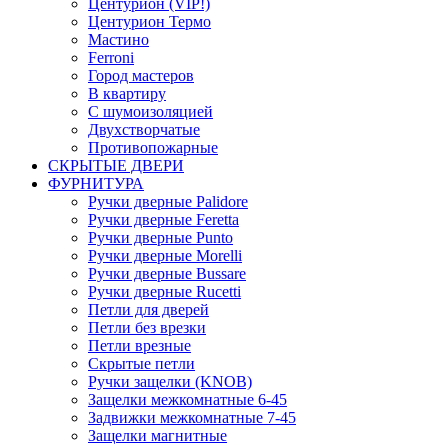
Центурион (VIP!)
Центурион Термо
Мастино
Ferroni
Город мастеров
В квартиру
С шумоизоляцией
Двухстворчатые
Противопожарные
СКРЫТЫЕ ДВЕРИ
ФУРНИТУРА
Ручки дверные Palidore
Ручки дверные Feretta
Ручки дверные Punto
Ручки дверные Morelli
Ручки дверные Bussare
Ручки дверные Rucetti
Петли для дверей
Петли без врезки
Петли врезные
Скрытые петли
Ручки защелки (KNOB)
Защелки межкомнатные 6-45
Задвижки межкомнатные 7-45
Защелки магнитные