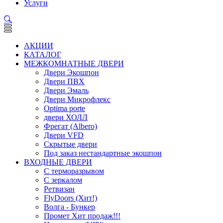
Услуги
АКЦИИ
КАТАЛОГ
МЕЖКОМНАТНЫЕ ДВЕРИ
Двери Экошпон
Двери ПВХ
Двери Эмаль
Двери Микрофлекс
Optima porte
двери ХОЛЛ
Фрегат (Albero)
Двери VFD
Скрытые двери
Под заказ нестандартные экошпон
ВХОДНЫЕ ДВЕРИ
С терморазрывом
С зеркалом
Ретвизан
FlyDoors (Хит!)
Волга - Бункер
Промет Хит продаж!!!