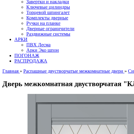
Завертки и накладки
Ключевые цилиндры
Торцевой шпингалет
Комплекты дверные
Ручки на планке
Дверные ограничители
Раздвижные системы
АРКИ
ПВХ Лесма
Арки Эко шпон
ПОГОНАЖ
РАСПРОДАЖА
Главная
»
Распашные двустворчатые межкомнатные двери
»
Си
Дверь межкомнатная двустворчатая "К