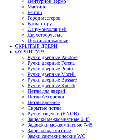
Центурион Термо
Мастино
Ferroni
Город мастеров
В квартиру
С шумоизоляцией
Двухстворчатые
Противопожарные
СКРЫТЫЕ ДВЕРИ
ФУРНИТУРА
Ручки дверные Palidore
Ручки дверные Feretta
Ручки дверные Punto
Ручки дверные Morelli
Ручки дверные Bussare
Ручки дверные Rucetti
Петли для дверей
Петли без врезки
Петли врезные
Скрытые петли
Ручки защелки (KNOB)
Защелки межкомнатные 6-45
Задвижки межкомнатные 7-45
Защелки магнитные
Замки сантехнические WC