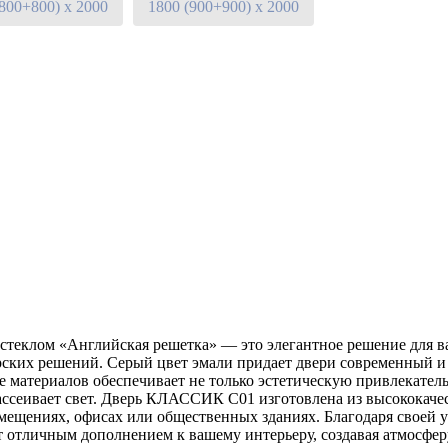
(800+800) х 2000
1800 (900+900) х 2000
клом «Английская решетка» — это элегантное решение для ваш
рских решений. Серый цвет эмали придает двери современный и 
 материалов обеспечивает не только эстетическую привлекательн
ассеивает свет. Дверь КЛАССИК C01 изготовлена из высококачес
омещениях, офисах или общественных зданиях. Благодаря своей
 отличным дополнением к вашему интерьеру, создавая атмосфер