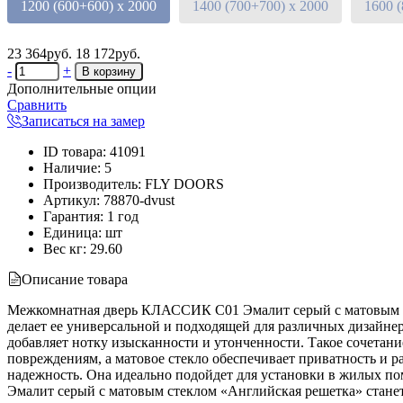
1200 (600+600) х 2000
1400 (700+700) х 2000
1600 
23 364руб.
18 172руб.
-
+
Дополнительные опции
Сравнить
Записаться на замер
ID товара
:
41091
Наличие
:
5
Производитель
:
FLY DOORS
Артикул
:
78870-dvust
Гарантия
:
1 год
Единица
:
шт
Вес кг
:
29.60
Описание товара
Межкомнатная дверь КЛАССИК C01 Эмалит серый с матовым сте
делает ее универсальной и подходящей для различных дизайне
добавляет нотку изысканности и утонченности. Такое сочетание
повреждениям, а матовое стекло обеспечивает приватность и р
надежность. Она идеально подойдет для установки в жилых п
Эмалит серый с матовым стеклом «Английская решетка» станет