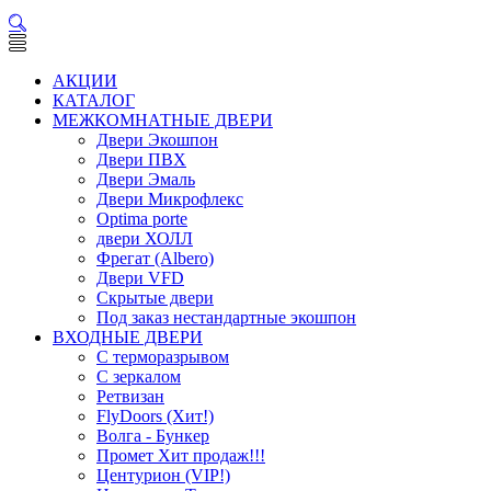
АКЦИИ
КАТАЛОГ
МЕЖКОМНАТНЫЕ ДВЕРИ
Двери Экошпон
Двери ПВХ
Двери Эмаль
Двери Микрофлекс
Optima porte
двери ХОЛЛ
Фрегат (Albero)
Двери VFD
Скрытые двери
Под заказ нестандартные экошпон
ВХОДНЫЕ ДВЕРИ
С терморазрывом
С зеркалом
Ретвизан
FlyDoors (Хит!)
Волга - Бункер
Промет Хит продаж!!!
Центурион (VIP!)